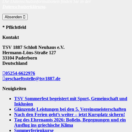
Die Datenschutzinformationen finden Sie in der
Datenschutzerklärung
.
Absenden
* Pflichtfeld
Kontakt
TSV 1887 Schloß Neuhaus e.V.
Hermann-Löns-Straße 127
33104 Paderborn
Deutschland
05254-6622976
geschaeftsstelle@tsv1887.de
Neuigkeiten
TSV Sommerfest begeistert mit Sport, Gemeinschaft und
Inklusion
Glänzende Leistungen bei den 5. Vereinsmeisterschaften
Nach den Ferien geht’s weiter – jetzt Kursplatz sichern!
Tag des Ehrenamts 2026: Boßeln, Begegnungen und ein
Ausflug ins griechische Klima
Sommerferienkurse