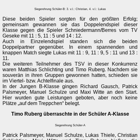
Siegerehrung Schüler-B: 3. v.l.: Christian, 4. v.l.: Lukas
Diese beiden Spieler sorgten für den größten Erfolg;
gemeinsam gewannen sie das Doppelendspiel dieser
Klasse gegen die Spieler Schniedermann/Berres vom TV
Geseke mit 11 : 5, 11 : 5 und 14 : 12.
Auch in Einzelendspiel standen sich die beiden
Doppelpartner gegenüber. In einem spannenden und
knappen Match siegte Lukas mit 11 : 9, 11 : 9, 5 : 11 und 13 :
11.
Die weiteren Teilnehmer des TSV in dieser Konkurrenz
waren Matthias Schlichting und Timo Ruberg. Nachdem sie
souverän in ihren Gruppen gewonnen hatten, schieden sie
im Viertel- bzw. Achtelfinale aus.
In der Jungen B-Klasse gingen Richard Gausch, Patrick
Palsmeyer, Manuel Schulze und Maxi Witte an den Start.
Hier wurden gute Leistungen geboten, aber noch keine
Plätze „auf dem Treppchen“ belegt.
Timo Ruberg überraschte in der Schüler A-Klasse
Siegerehrung Schüler-A
Patrick Palsmeyer, Manuel Schulze, Lukas Thiele, Christian