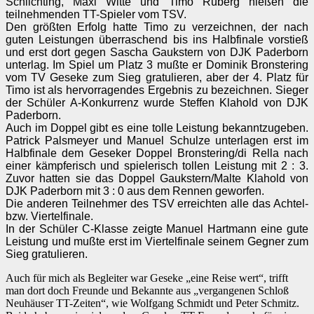
Schlichting, Maxi Witte und Timo Ruberg hießen die
teilnehmenden TT-Spieler vom TSV.
Den größten Erfolg hatte Timo zu verzeichnen, der nach
guten Leistungen überraschend bis ins Halbfinale vorstieß
und erst dort gegen Sascha Gaukstern von DJK Paderborn
unterlag. Im Spiel um Platz 3 mußte er Dominik Bronstering
vom TV Geseke zum Sieg gratulieren, aber der 4. Platz für
Timo ist als hervorragendes Ergebnis zu bezeichnen. Sieger
der Schüler A-Konkurrenz wurde Steffen Klahold von DJK
Paderborn.
Auch im Doppel gibt es eine tolle Leistung bekanntzugeben.
Patrick Palsmeyer und Manuel Schulze unterlagen erst im
Halbfinale dem Geseker Doppel Bronstering/di Rella nach
einer kämpferisch und spielerisch tollen Leistung mit 2 : 3.
Zuvor hatten sie das Doppel Gaukstern/Malte Klahold von
DJK Paderborn mit 3 : 0 aus dem Rennen geworfen.
Die anderen Teilnehmer des TSV erreichten alle das Achtel-
bzw. Viertelfinale.
In der Schüler C-Klasse zeigte Manuel Hartmann eine gute
Leistung und mußte erst im Viertelfinale seinem Gegner zum
Sieg gratulieren.
Auch für mich als Begleiter war Geseke „eine Reise wert“, trifft
man dort doch Freunde und Bekannte aus „vergangenen Schloß
Neuhäuser TT-Zeiten“, wie Wolfgang Schmidt und Peter Schmitz.