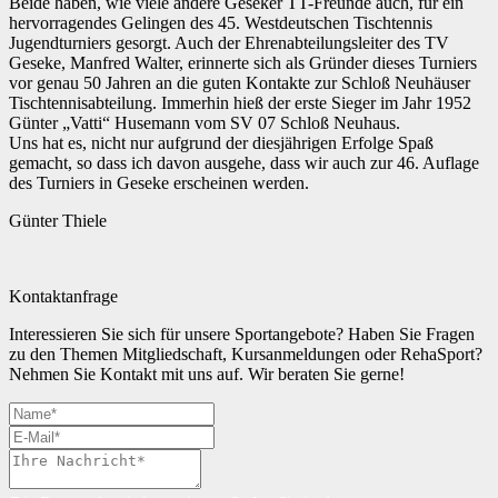
Beide haben, wie viele andere Geseker TT-Freunde auch, für ein
hervorragendes Gelingen des 45. Westdeutschen Tischtennis
Jugendturniers gesorgt. Auch der Ehrenabteilungsleiter des TV
Geseke, Manfred Walter, erinnerte sich als Gründer dieses Turniers
vor genau 50 Jahren an die guten Kontakte zur Schloß Neuhäuser
Tischtennisabteilung. Immerhin hieß der erste Sieger im Jahr 1952
Günter „Vatti“ Husemann vom SV 07 Schloß Neuhaus.
Uns hat es, nicht nur aufgrund der diesjährigen Erfolge Spaß
gemacht, so dass ich davon ausgehe, dass wir auch zur 46. Auflage
des Turniers in Geseke erscheinen werden.
Günter Thiele
Kontaktanfrage
Interessieren Sie sich für unsere Sportangebote? Haben Sie Fragen
zu den Themen Mitgliedschaft, Kursanmeldungen oder RehaSport?
Nehmen Sie Kontakt mit uns auf. Wir beraten Sie gerne!