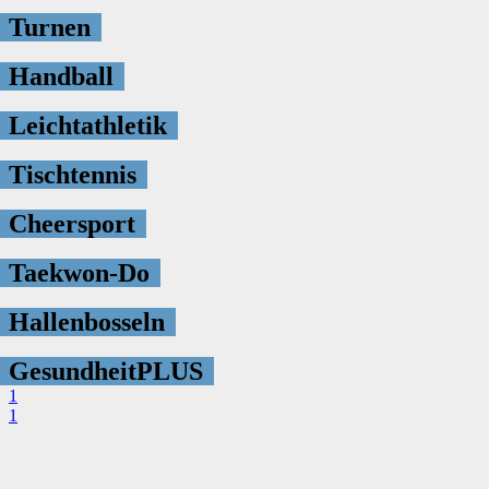
Turnen
Handball
Leichtathletik
Tischtennis
Cheersport
Taekwon-Do
Hallenbosseln
GesundheitPLUS
1
1