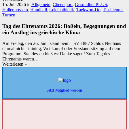
15. Juli 2026
in
Allgemein
,
Cheersport
,
GesundheitPLUS
,
Hallenbosseln
,
Handball
,
Leichtathletik
,
Taekwon-Do
,
Tischtennis
,
Turnen
Tag des Ehrenamts 2026: Boßeln, Begegnungen und
ein Ausflug ins griechische Klima
Am Freitag, den 26. Juni, stand beim TSV 1887 Schloß Neuhaus
einmal nicht Training, Wettkampf oder Vorstandssitzung auf dem
Programm. Stattdessen hieß es: Danke sagen! Zum Tag des
Ehrenamts waren…
Weiterlesen »
Jetzt Mitglied werden