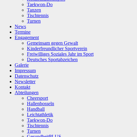
Taekwon-Do
Tanzen
Tischtennis
Turnen
News
Termine
Engagement
Gemeinsam gegen Gewalt
Kinderfreundlicher Sportverein
Freiwilliges Soziales Jahr im Sport
Deutsches Sportabzeichen
Galerie
Impressum
Datenschutz
Newsletter
Kontakt
Abteilungen
Cheersport
Hallenbosseln
Handball
Leichtathletik
Taekwon-Do
Tischtennis
Turnen
GesundheitPLUS