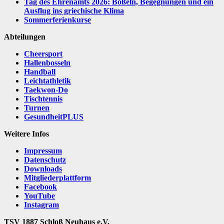
Tag des Ehrenamts 2026: Boßeln, Begegnungen und ein
Ausflug ins griechische Klima
Sommerferienkurse
Abteilungen
Cheersport
Hallenbosseln
Handball
Leichtathletik
Taekwon-Do
Tischtennis
Turnen
GesundheitPLUS
Weitere Infos
Impressum
Datenschutz
Downloads
Mitgliederplattform
Facebook
YouTube
Instagram
TSV 1887 Schloß Neuhaus e.V.