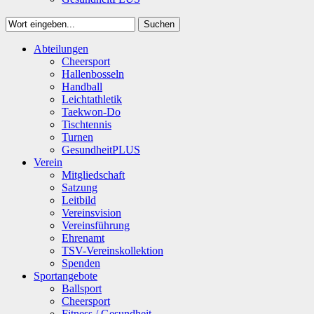
Suchen
Close
Abteilungen
Suchen
Cheersport
Hallenbosseln
Handball
Leichtathletik
Taekwon-Do
Tischtennis
Turnen
GesundheitPLUS
Verein
Mitgliedschaft
Satzung
Leitbild
Vereinsvision
Vereinsführung
Ehrenamt
TSV-Vereinskollektion
Spenden
Sportangebote
Ballsport
Cheersport
Fitness / Gesundheit