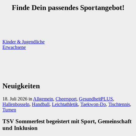
Finde Dein passendes Sportangebot!
Kinder & Jugendliche
Erwachsene
Neuigkeiten
18. Juli 2026
in
Allgemein
,
Cheersport
,
GesundheitPLUS
,
Hallenbosseln
,
Handball
,
Leichtathletik
,
Taekwon-Do
,
Tischtennis
,
Turnen
TSV Sommerfest begeistert mit Sport, Gemeinschaft
und Inklusion