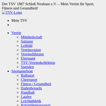
Der TSV 1887 Schloß Neuhaus e.V. – Mein Verein für Sport,
Fitness und Gesundheit!
Mein TSV
Verein
Mitgliedschaft
Satzung
Leitbild
Vereinsvision
Vereinsführung
Ehrenamt
TSV-Vereinskollektion
Spenden
Sportangebote
Ballsport
Cheersport
Fitness / Gesundheit
Hallenbosseln
Handball
Laufen
Leichtathletik
Rehabilitationssport