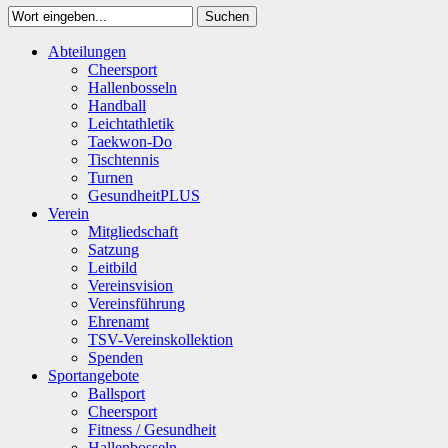
Suchen
Close
Abteilungen
Suchen
Cheersport
Hallenbosseln
Handball
Leichtathletik
Taekwon-Do
Tischtennis
Turnen
GesundheitPLUS
Verein
Mitgliedschaft
Satzung
Leitbild
Vereinsvision
Vereinsführung
Ehrenamt
TSV-Vereinskollektion
Spenden
Sportangebote
Ballsport
Cheersport
Fitness / Gesundheit
Hallenbosseln