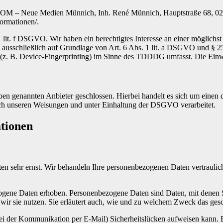
.COM – Neue Medien Münnich, Inh. René Münnich, Hauptstraße 68, 0274
formationen/.
lit. f DSGVO. Wir haben ein berechtigtes Interesse an einer möglichst 
ng ausschließlich auf Grundlage von Art. 6 Abs. 1 lit. a DSGVO und §
(z. B. Device-Fingerprinting) im Sinne des TDDDG umfasst. Die Einwill
n genannten Anbieter geschlossen. Hierbei handelt es sich um einen da
ch unseren Weisungen und unter Einhaltung der DSGVO verarbeitet.
ationen
ten sehr ernst. Wir behandeln Ihre personenbezogenen Daten vertrauli
ene Daten erhoben. Personenbezogene Daten sind Daten, mit denen Sie
wir sie nutzen. Sie erläutert auch, wie und zu welchem Zweck das gesc
bei der Kommunikation per E-Mail) Sicherheitslücken aufweisen kann. E