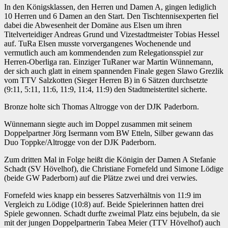
In den Königsklassen, den Herren und Damen A, gingen lediglich
10 Herren und 6 Damen an den Start. Den Tischtennisexperten fiel
dabei die Abwesenheit der Domäne aus Elsen um ihren
Titelverteidiger Andreas Grund und Vizestadtmeister Tobias Hessel
auf. TuRa Elsen musste vorvergangenes Wochenende und
vermutlich auch am kommendenden zum Relegationsspiel zur
Herren-Oberliga ran. Einziger TuRaner war Martin Wünnemann,
der sich auch glatt in einem spannenden Finale gegen Slawo Grezlik
vom TTV Salzkotten (Sieger Herren B) in 6 Sätzen durchsetzte
(9:11, 5:11, 11:6, 11:9, 11:4, 11:9) den Stadtmeistertitel sicherte.
Bronze holte sich Thomas Altrogge von der DJK Paderborn.
Wünnemann siegte auch im Doppel zusammen mit seinem
Doppelpartner Jörg Isermann vom BW Etteln, Silber gewann das
Duo Toppke/Altrogge von der DJK Paderborn.
Zum dritten Mal in Folge heißt die Königin der Damen A Stefanie
Schadt (SV Hövelhof), die Christiane Fornefeld und Simone Lödige
(beide GW Paderborn) auf die Plätze zwei und drei verwies.
Fornefeld wies knapp ein besseres Satzverhältnis von 11:9 im
Vergleich zu Lödige (10:8) auf. Beide Spielerinnen hatten drei
Spiele gewonnen. Schadt durfte zweimal Platz eins bejubeln, da sie
mit der jungen Doppelpartnerin Tabea Meier (TTV Hövelhof) auch