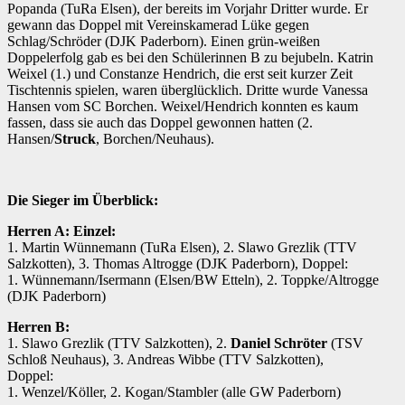
Popanda (TuRa Elsen), der bereits im Vorjahr Dritter wurde. Er
gewann das Doppel mit Vereinskamerad Lüke gegen
Schlag/Schröder (DJK Paderborn). Einen grün-weißen
Doppelerfolg gab es bei den Schülerinnen B zu bejubeln. Katrin
Weixel (1.) und Constanze Hendrich, die erst seit kurzer Zeit
Tischtennis spielen, waren überglücklich. Dritte wurde Vanessa
Hansen vom SC Borchen. Weixel/Hendrich konnten es kaum
fassen, dass sie auch das Doppel gewonnen hatten (2.
Hansen/
Struck
, Borchen/Neuhaus).
Die Sieger im Überblick:
Herren A: Einzel:
1. Martin Wünnemann (TuRa Elsen), 2. Slawo Grezlik (TTV
Salzkotten), 3. Thomas Altrogge (DJK Paderborn), Doppel:
1. Wünnemann/Isermann (Elsen/BW Etteln), 2. Toppke/Altrogge
(DJK Paderborn)
Herren B:
1. Slawo Grezlik (TTV Salzkotten), 2.
Daniel Schröter
(TSV
Schloß Neuhaus), 3. Andreas Wibbe (TTV Salzkotten),
Doppel:
1. Wenzel/Köller, 2. Kogan/Stambler (alle GW Paderborn)