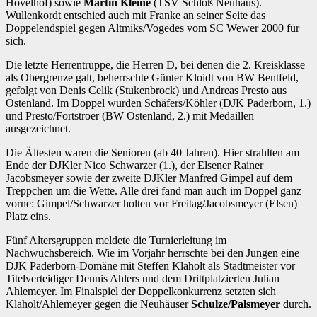
Hövelhof) sowie
Martin Kleine
(TSV Schloß Neuhaus).
Wullenkordt entschied auch mit Franke an seiner Seite das
Doppelendspiel gegen Altmiks/Vogedes vom SC Wewer 2000 für
sich.
Die letzte Herrentruppe, die Herren D, bei denen die 2. Kreisklasse
als Obergrenze galt, beherrschte Günter Kloidt von BW Bentfeld,
gefolgt von Denis Celik (Stukenbrock) und Andreas Presto aus
Ostenland. Im Doppel wurden Schäfers/Köhler (DJK Paderborn, 1.)
und Presto/Fortstroer (BW Ostenland, 2.) mit Medaillen
ausgezeichnet.
Die Ältesten waren die Senioren (ab 40 Jahren). Hier strahlten am
Ende der DJKler Nico Schwarzer (1.), der Elsener Rainer
Jacobsmeyer sowie der zweite DJKler Manfred Gimpel auf dem
Treppchen um die Wette. Alle drei fand man auch im Doppel ganz
vorne: Gimpel/Schwarzer holten vor Freitag/Jacobsmeyer (Elsen)
Platz eins.
Fünf Altersgruppen meldete die Turnierleitung im
Nachwuchsbereich. Wie im Vorjahr herrschte bei den Jungen eine
DJK Paderborn-Domäne mit Steffen Klaholt als Stadtmeister vor
Titelverteidiger Dennis Ahlers und dem Drittplatzierten Julian
Ahlemeyer. Im Finalspiel der Doppelkonkurrenz setzten sich
Klaholt/Ahlemeyer gegen die Neuhäuser
Schulze/Palsmeyer
durch.