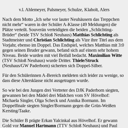
v.l. Ahlemeyer, Palsmeyer, Schulze, Klaholt, Alers
Nach dem Motto „Ich sehe vor lauter Neuhäusern das Treppchen
nicht mehr“ waren in der Schüler A-Klasse (49 Meldungen) die
Plätze verteilt. Souverän verteidigten die beiden „Schlichting-
Brüder“ (beide TSV Schloß Neuhaus)
Matthias Schlichting
als
Stadtmeister und
Christian Schlichting
als Vize ihre Titel aus dem
Vorjahr, ebenso im Doppel. Das Endspiel, welches Matthias mit 3:0
gegen seinen Bruder gewann, befand sich auf einem sehr hohem
Niveau. Beide wurden mit viel Beifall bedacht.
Maximilian Witte
(TSV Schloß Neuhaus) wurde Dritter.
Thiele/Struck
(Neuhaus/GW Paderborn) sicherten sich Doppel-Silber.
Für den Schülerinnen A-Bereich meldeten sich leider zu wenige, so
dass diese Altersklasse nicht ausgetragen wurde.
So wie bei den Jungen drei Vertreter des DJK Paderborn siegten,
gewannen bei den Mädel drei Mädchen vom SV Hövelhof:
Michaela Singler, Olga Scheck und Annika Bormann. Im
Doppelfinale siegten Singler/Bormann gegen die Grün-Weißen
Kersting/Taake.
Die Schüler B prägte Erkan Yalcinkal aus Hövelhof. Er gewann
Gold vor
Manuel Hartmann
(TTV Schloß Neuhaus) und Paul