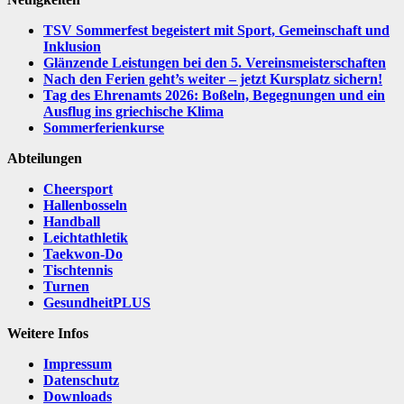
TSV Sommerfest begeistert mit Sport, Gemeinschaft und
Inklusion
Glänzende Leistungen bei den 5. Vereinsmeisterschaften
Nach den Ferien geht’s weiter – jetzt Kursplatz sichern!
Tag des Ehrenamts 2026: Boßeln, Begegnungen und ein
Ausflug ins griechische Klima
Sommerferienkurse
Abteilungen
Cheersport
Hallenbosseln
Handball
Leichtathletik
Taekwon-Do
Tischtennis
Turnen
GesundheitPLUS
Weitere Infos
Impressum
Datenschutz
Downloads