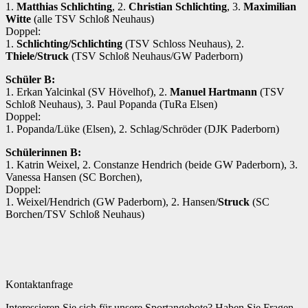
1.
Matthias Schlichting
, 2.
Christian Schlichting
, 3.
Maximilian
Witte
(alle TSV Schloß Neuhaus)
Doppel:
1.
Schlichting/Schlichting
(TSV Schloss Neuhaus), 2.
Thiele/Struck
(TSV Schloß Neuhaus/GW Paderborn)
Schüler B:
1. Erkan Yalcinkal (SV Hövelhof), 2.
Manuel Hartmann
(TSV
Schloß Neuhaus), 3. Paul Popanda (TuRa Elsen)
Doppel:
1. Popanda/Lüke (Elsen), 2. Schlag/Schröder (DJK Paderborn)
Schülerinnen B:
1. Katrin Weixel, 2. Constanze Hendrich (beide GW Paderborn), 3.
Vanessa Hansen (SC Borchen),
Doppel:
1. Weixel/Hendrich (GW Paderborn), 2. Hansen/
Struck
(SC
Borchen/TSV Schloß Neuhaus)
Kontaktanfrage
Interessieren Sie sich für unsere Sportangebote? Haben Sie Fragen