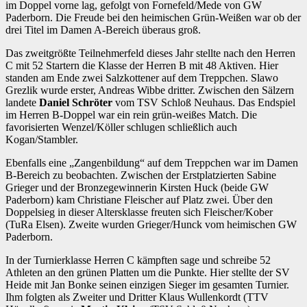
im Doppel vorne lag, gefolgt von Fornefeld/Mede von GW
Paderborn. Die Freude bei den heimischen Grün-Weißen war ob der
drei Titel im Damen A-Bereich überaus groß.
Das zweitgrößte Teilnehmerfeld dieses Jahr stellte nach den Herren
C mit 52 Startern die Klasse der Herren B mit 48 Aktiven. Hier
standen am Ende zwei Salzkottener auf dem Treppchen. Slawo
Grezlik wurde erster, Andreas Wibbe dritter. Zwischen den Sälzern
landete
Daniel Schröter
vom TSV Schloß Neuhaus. Das Endspiel
im Herren B-Doppel war ein rein grün-weißes Match. Die
favorisierten Wenzel/Köller schlugen schließlich auch
Kogan/Stambler.
Ebenfalls eine „Zangenbildung“ auf dem Treppchen war im Damen
B-Bereich zu beobachten. Zwischen der Erstplatzierten Sabine
Grieger und der Bronzegewinnerin Kirsten Huck (beide GW
Paderborn) kam Christiane Fleischer auf Platz zwei. Über den
Doppelsieg in dieser Altersklasse freuten sich Fleischer/Kober
(TuRa Elsen). Zweite wurden Grieger/Hunck vom heimischen GW
Paderborn.
In der Turnierklasse Herren C kämpften sage und schreibe 52
Athleten an den grünen Platten um die Punkte. Hier stellte der SV
Heide mit Jan Bonke seinen einzigen Sieger im gesamten Turnier.
Ihm folgten als Zweiter und Dritter Klaus Wullenkordt (TTV