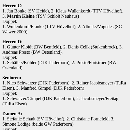
Herren C
:
1. Jan Bonke (SV Heide), 2. Klaus Wullenkordt (TTV Hövelhof),
3.
Martin Kleine
(TSV Schloß Neuhaus)
Doppel:
1. Wullenkordt/Franke (TTV Hövelhof), 2. Altmiks/Vogedes (SC
Wewer 2000)
Herren D:
1. Günter Kloidt (BW Bentfeld), 2. Denis Celik (Stukenbrock), 3.
Andreas Presto (BW Ostenland),
Doppel:
1. Schäfers/Köhler (DJK Paderborn), 2. Presto/Fortstroer (BW
Ostenland)
Senioren:
1. Nico Schwarzer (DJK Paderborn), 2. Rainer Jacobsmeyer (TuRa
Elsen), 3. Manfred Gimpel (DJK Paderborn)
Doppel:
1. Schwarzer/Gimpel (DJK Paderborn), 2. Jacobsmeyer/Freitag
(TuRa Elsen)
Damen A:
1. Stefanie Schadt (SV Hövelhof), 2. Christiane Fornefeld, 3.
Simone Lödige (beide GW Paderborn)
Doppel: