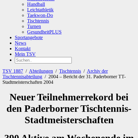
Handball
Leichtathletik
Taekwon-Do
Tischtennis
Turnen
GesundheitPLUS
Sportangebote
News
Kontakt
Mein TSV
TSV 1887
/
Abteilungen
/
Tischtennis
/
Archiv der
Tischtennisabteilung
/
2004 – Bericht der 31. Paderborner TT-
Stadtmeisterschaften 2004
Neuer Teilnehmerrekord bei
den Paderborner Tischtennis-
Stadtmeisterschaften
390 Aktive am Wochenende im