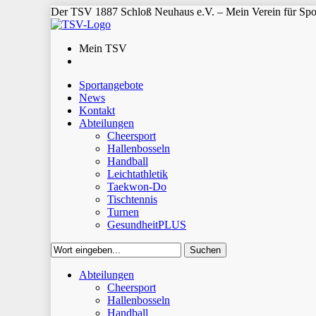
Der TSV 1887 Schloß Neuhaus e.V. – Mein Verein für Spor
Mein TSV
Sportangebote
News
Kontakt
Abteilungen
Cheersport
Hallenbosseln
Handball
Leichtathletik
Taekwon-Do
Tischtennis
Turnen
GesundheitPLUS
Suchen
Close
Abteilungen
Suchen
Cheersport
Hallenbosseln
Handball