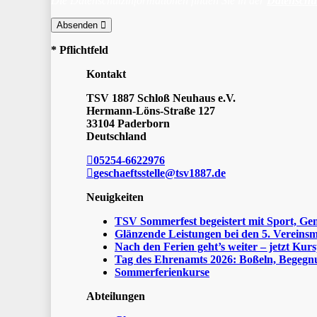
Die Datenschutzinformationen finden Sie in der
Datenschu
Absenden
* Pflichtfeld
Kontakt
TSV 1887 Schloß Neuhaus e.V.
Hermann-Löns-Straße 127
33104 Paderborn
Deutschland
05254-6622976
geschaeftsstelle@tsv1887.de
Neuigkeiten
TSV Sommerfest begeistert mit Sport, Ge
Glänzende Leistungen bei den 5. Vereinsm
Nach den Ferien geht’s weiter – jetzt Kurs
Tag des Ehrenamts 2026: Boßeln, Begegnu
Sommerferienkurse
Abteilungen