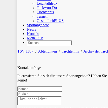
Leichtathletik
Taekwon-Do
Tischtennis
Turnen
GesundheitPLUS
Sportangebote
News
Kontakt
Mein TSV
TSV 1887
/
Abteilungen
/
Tischtennis
/
Archiv der Tisc
Kontaktanfrage
Interessieren Sie sich für unsere Sportangebote? Haben S
gerne!