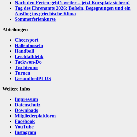
Nach den Ferien geht’s weiter – jetzt Kursplatz sichern!
Tag des Ehrenamts 2026: Boßeln, Begegnungen und ein
Ausflug ins griechische Klima
Sommerferienkurse
Abteilungen
Cheersport
Hallenbosseln
Handball
Leichtathletik
Taekwon-Do
Tischtennis
Turnen
GesundheitPLUS
Weitere Infos
Impressum
Datenschutz
Downloads
Mitgliederplattform
Facebook
YouTube
Instagram