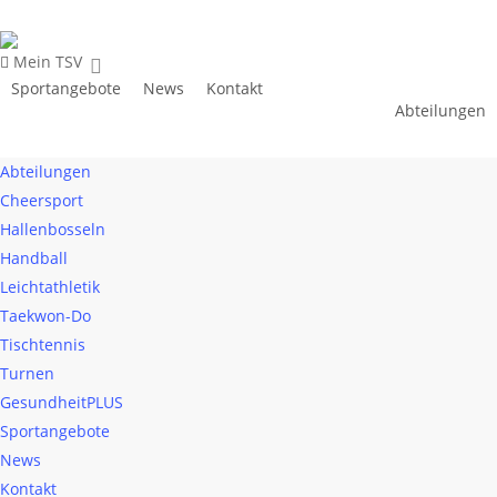
Der TSV 1887 Schloß Neuhaus e.V. – Mein Verein für Sport, Fitness
und Gesundheit!
Mein TSV
Sportangebote
News
Kontakt
Abteilungen
Taekwon-Do
Leichtathletik
Handball
Hallenbosseln
Cheersport
GesundheitPLUS
Turnen
Tischtennis
Abteilungen
Cheersport
Hallenbosseln
Handball
Leichtathletik
Taekwon-Do
Tischtennis
Turnen
GesundheitPLUS
Sportangebote
News
Kontakt