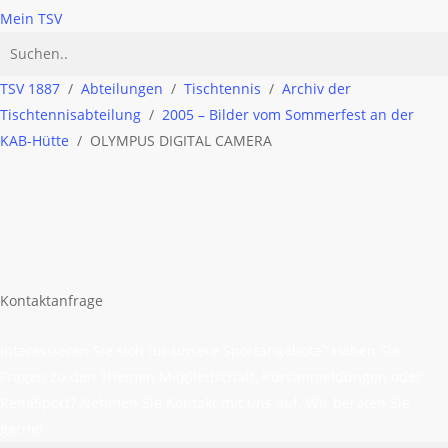
Mein TSV
TSV 1887
/
Abteilungen
/
Tischtennis
/
Archiv der
Tischtennisabteilung
/
2005 – Bilder vom Sommerfest an der
KAB-Hütte
/
OLYMPUS DIGITAL CAMERA
Kontaktanfrage
Interessieren Sie sich für unsere Sportangebote? Haben Sie
Fragen zu den Themen Mitgliedschaft, Kursanmeldungen oder
RehaSport? Nehmen Sie Kontakt mit uns auf. Wir beraten Sie
gerne!