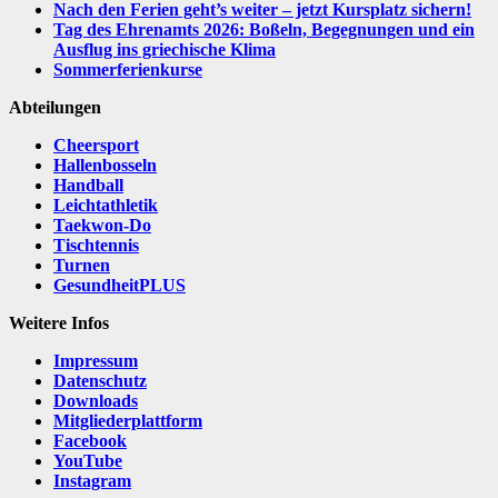
Nach den Ferien geht’s weiter – jetzt Kursplatz sichern!
Tag des Ehrenamts 2026: Boßeln, Begegnungen und ein
Ausflug ins griechische Klima
Sommerferienkurse
Abteilungen
Cheersport
Hallenbosseln
Handball
Leichtathletik
Taekwon-Do
Tischtennis
Turnen
GesundheitPLUS
Weitere Infos
Impressum
Datenschutz
Downloads
Mitgliederplattform
Facebook
YouTube
Instagram