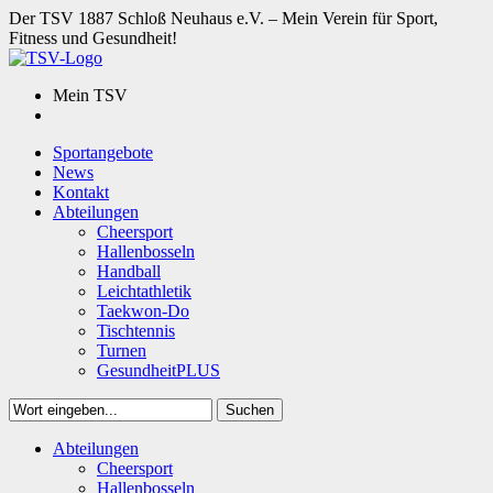
Der TSV 1887 Schloß Neuhaus e.V. – Mein Verein für Sport,
Fitness und Gesundheit!
Mein TSV
Sportangebote
News
Kontakt
Abteilungen
Cheersport
Hallenbosseln
Handball
Leichtathletik
Taekwon-Do
Tischtennis
Turnen
GesundheitPLUS
Suchen
Close
Abteilungen
Suchen
Cheersport
Hallenbosseln