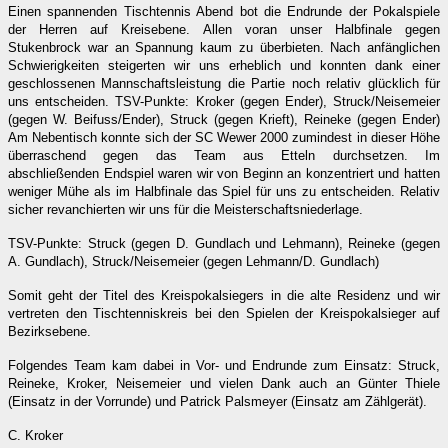
Einen spannenden Tischtennis Abend bot die Endrunde der Pokalspiele
der Herren auf Kreisebene.
Allen voran unser Halbfinale gegen
Stukenbrock war an Spannung kaum zu überbieten. Nach anfänglichen
Schwierigkeiten steigerten wir uns erheblich und konnten dank einer
geschlossenen Mannschaftsleistung
die Partie noch relativ glücklich für
uns entscheiden.
TSV-Punkte: Kroker (gegen Ender), Struck/Neisemeier
(gegen W. Beifuss/Ender), Struck (gegen Krieft), Reineke (gegen Ender)
Am Nebentisch konnte sich der SC Wewer 2000 zumindest in dieser Höhe
überraschend gegen das Team aus Etteln
durchsetzen.
Im
abschließenden Endspiel waren wir von Beginn an konzentriert und hatten
weniger Mühe als im Halbfinale das Spiel für
uns zu entscheiden. Relativ
sicher revanchierten wir uns für die Meisterschaftsniederlage.
TSV-Punkte: Struck (gegen D. Gundlach und Lehmann), Reineke (gegen
A. Gundlach), Struck/Neisemeier (gegen Lehmann/D. Gundlach)
Somit geht der Titel des Kreispokalsiegers in die alte Residenz und wir
vertreten den Tischtenniskreis bei den Spielen der
Kreispokalsieger auf
Bezirksebene.
Folgendes Team kam dabei in Vor- und Endrunde zum Einsatz: Struck,
Reineke, Kroker, Neisemeier und vielen Dank auch an Günter Thiele
(Einsatz in der Vorrunde) und Patrick Palsmeyer (Einsatz am Zählgerät).
C. Kroker