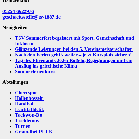
Deutschland
05254-6622976
geschaeftsstelle@tsv1887.de
Neuigkeiten
TSV Sommerfest begeistert mit Sport, Gemeinschaft und
Inklusion
Glänzende Leistungen bei den 5. Vereinsmeisterschaften
Nach den Ferien geht’s weiter – jetzt Kursplatz sichern!
Tag des Ehrenamts 2026: Boßeln, Begegnungen und ein
Ausflug ins griechische Klima
Sommerferienkurse
Abteilungen
Cheersport
Hallenbosseln
Handball
Leichtathletik
Taekwon-Do
Tischtennis
Turnen
GesundheitPLUS