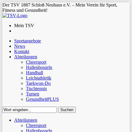
Der TSV 1887 Schloß Neuhaus e.V. – Mein Verein für Sport,
Fitness und Gesundheit!
Mein TSV
Sportangebote
News
Kontakt
Abteilungen
Cheersport
Hallenbosseln
Handball
Leichtathletik
Taekwon-Do
Tischtennis
Turnen
GesundheitPLUS
Suchen
Close
Abteilungen
Suchen
Cheersport
Hallenbosseln