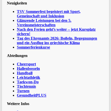
Neuigkeiten
TSV Sommerfest begeistert mit Sport,
Gemeinschaft und Inklusion
Glänzende Leistungen bei den 5.
Vereinsmeisterschaften
Nach den Ferien geht’s weiter – jetzt Kursplatz
sichern!
Tag des Ehrenamts 2026: Boßeln, Begegnungen
und ein Ausflug ins griechische Klima
Sommerferienkurse
Abteilungen
Cheersport
Hallenbosseln
Handball
Leichtathletik
Taekwon-Do
Tischtennis
Turnen
GesundheitPLUS
Weitere Infos