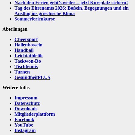
Nach den Ferien geht’s weiter – jetzt Kursplatz sichern!
Tag des Ehrenamts 2026: Boßeln, Begegnungen und ein
Ausflug ins griechische Klima
Sommerferienkurse
Abteilungen
Cheersport
Hallenbosseln
Handball
Leichtathletik
Taekwon-Do
Tischtennis
Turnen
GesundheitPLUS
Weitere Infos
Impressum
Datenschutz
Downloads
Mitgliederplattform
Facebook
YouTube
Instagram