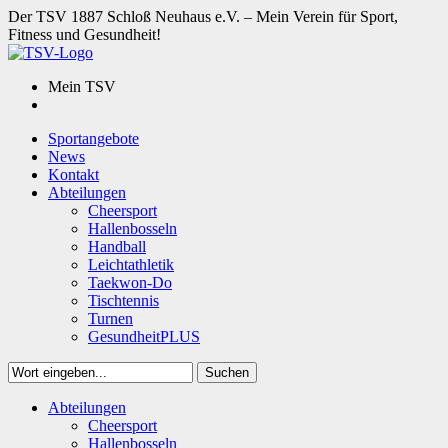
Der TSV 1887 Schloß Neuhaus e.V. – Mein Verein für Sport,
Fitness und Gesundheit!
Mein TSV
Sportangebote
News
Kontakt
Abteilungen
Cheersport
Hallenbosseln
Handball
Leichtathletik
Taekwon-Do
Tischtennis
Turnen
GesundheitPLUS
Suchen
Close
Abteilungen
Suchen
Cheersport
Hallenbosseln