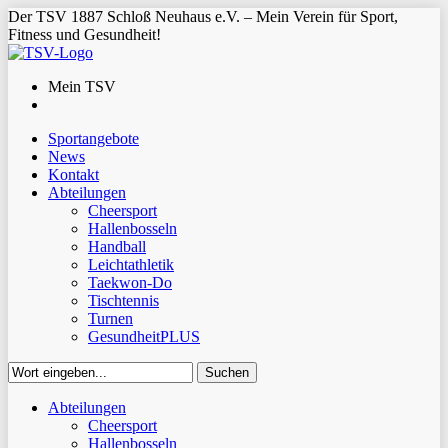
Der TSV 1887 Schloß Neuhaus e.V. – Mein Verein für Sport,
Fitness und Gesundheit!
Mein TSV
Sportangebote
News
Kontakt
Abteilungen
Cheersport
Hallenbosseln
Handball
Leichtathletik
Taekwon-Do
Tischtennis
Turnen
GesundheitPLUS
Suchen
Close
Abteilungen
Suchen
Cheersport
Hallenbosseln