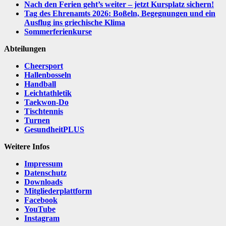
Nach den Ferien geht’s weiter – jetzt Kursplatz sichern!
Tag des Ehrenamts 2026: Boßeln, Begegnungen und ein
Ausflug ins griechische Klima
Sommerferienkurse
Abteilungen
Cheersport
Hallenbosseln
Handball
Leichtathletik
Taekwon-Do
Tischtennis
Turnen
GesundheitPLUS
Weitere Infos
Impressum
Datenschutz
Downloads
Mitgliederplattform
Facebook
YouTube
Instagram