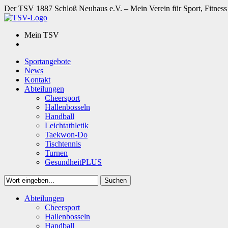
Der TSV 1887 Schloß Neuhaus e.V. – Mein Verein für Sport, Fitness
Mein TSV
Sportangebote
News
Kontakt
Abteilungen
Cheersport
Hallenbosseln
Handball
Leichtathletik
Taekwon-Do
Tischtennis
Turnen
GesundheitPLUS
Suchen
Close
Abteilungen
Suchen
Cheersport
Hallenbosseln
Handball