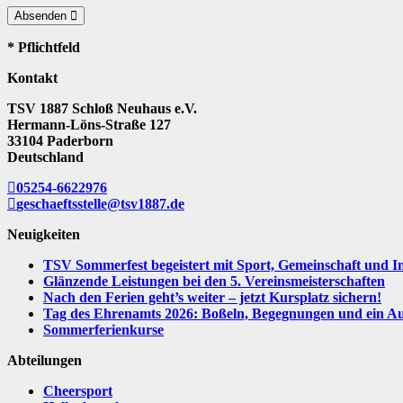
Absenden
* Pflichtfeld
Kontakt
TSV 1887 Schloß Neuhaus e.V.
Hermann-Löns-Straße 127
33104 Paderborn
Deutschland
05254-6622976
geschaeftsstelle@tsv1887.de
Neuigkeiten
TSV Sommerfest begeistert mit Sport, Gemeinschaft und I
Glänzende Leistungen bei den 5. Vereinsmeisterschaften
Nach den Ferien geht’s weiter – jetzt Kursplatz sichern!
Tag des Ehrenamts 2026: Boßeln, Begegnungen und ein Aus
Sommerferienkurse
Abteilungen
Cheersport