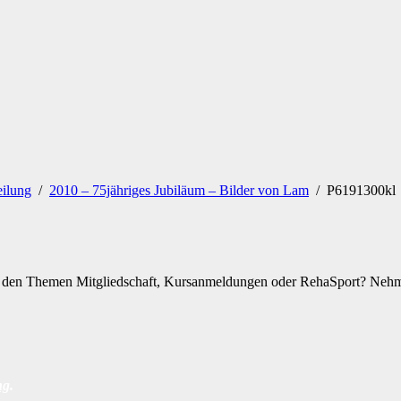
eilung
/
2010 – 75jähriges Jubiläum – Bilder von Lam
/
P6191300kl
zu den Themen Mitgliedschaft, Kursanmeldungen oder RehaSport? Nehme
ng
.