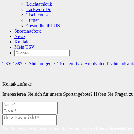
Leichtathletik
Taekwon-Do
Tischtennis
Turnen
GesundheitPLUS
Sportangebote
News
Kontakt
Mein TSV
TSV 1887
/
Abteilungen
/
Tischtennis
/
Archiv der Tischtennisabt
Kontaktanfrage
Interessieren Sie sich für unsere Sportangebote? Haben Sie Fragen 
Die Datenschutzinformationen finden Sie in der
Datenschutzerkläru