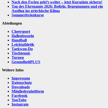
Nach den Ferien geht’s weiter – jetzt Kursplatz sichern!
Tag des Ehrenamts 2026: Boßeln, Begegnungen und ein
Ausflug ins griechische Klima
Sommerferienkurse
Abteilungen
Cheersport
Hallenbosseln
Handball
Leichtathletik
Taekwon-Do
Tischtennis
Turnen
GesundheitPLUS
Weitere Infos
Impressum
Datenschutz
Downloads
Mitgliederplattform
Facebook
YouTube
Instagram