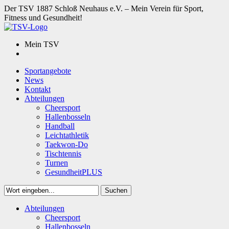
Der TSV 1887 Schloß Neuhaus e.V. – Mein Verein für Sport,
Fitness und Gesundheit!
Mein TSV
Sportangebote
News
Kontakt
Abteilungen
Cheersport
Hallenbosseln
Handball
Leichtathletik
Taekwon-Do
Tischtennis
Turnen
GesundheitPLUS
Suchen
Close
Abteilungen
Suchen
Cheersport
Hallenbosseln