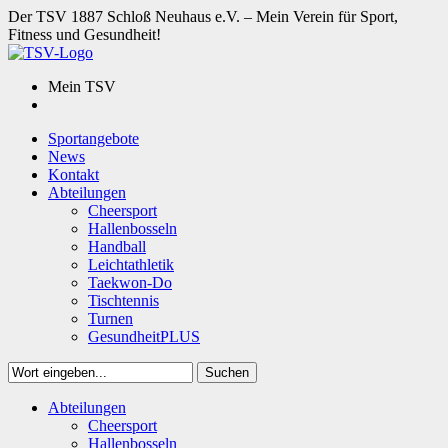
Der TSV 1887 Schloß Neuhaus e.V. – Mein Verein für Sport,
Fitness und Gesundheit!
Mein TSV
Sportangebote
News
Kontakt
Abteilungen
Cheersport
Hallenbosseln
Handball
Leichtathletik
Taekwon-Do
Tischtennis
Turnen
GesundheitPLUS
Suchen
Close
Abteilungen
Suchen
Cheersport
Hallenbosseln