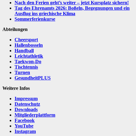
Nach den Ferien geht’s weiter – jetzt Kursplatz sichern!
Tag des Ehrenamts 2026: Boßeln, Begegnungen und ein
Ausflug ins griechische Klima
Sommerferienkurse
Abteilungen
Cheersport
Hallenbosseln
Handball
Leichtathletik
Taekwon-Do
Tischtennis
Turnen
GesundheitPLUS
Weitere Infos
Impressum
Datenschutz
Downloads
Mitgliederplattform
Facebook
YouTube
Instagram