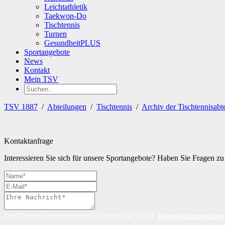
Leichtathletik
Taekwon-Do
Tischtennis
Turnen
GesundheitPLUS
Sportangebote
News
Kontakt
Mein TSV
TSV 1887
/
Abteilungen
/
Tischtennis
/
Archiv der Tischtennisabt
Kontaktanfrage
Interessieren Sie sich für unsere Sportangebote? Haben Sie Fragen 
Die Datenschutzinformationen finden Sie in der
Datenschutzerkläru