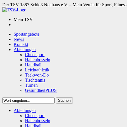
Der TSV 1887 Schloß Neuhaus e.V. – Mein Verein für Sport, Fitness
Mein TSV
Sportangebote
News
Kontakt
Abteilungen
Cheersport
Hallenbosseln
Handball
Leichtathletik
Taekwon-Do
Tischtennis
Turnen
GesundheitPLUS
Suchen
Close
Abteilungen
Suchen
Cheersport
Hallenbosseln
Handball