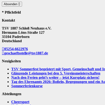
Absenden
* Pflichtfeld
Kontakt
TSV 1887 Schloß Neuhaus e.V.
Hermann-Löns-Straße 127
33104 Paderborn
Deutschland
05254-6622976
geschaeftsstelle@tsv1887.de
Neuigkeiten
TSV Sommerfest begeistert mit Sport, Gemeinschaft und I
Glänzende Leistungen bei den 5. Vereinsmeisterschaften
Nach den Ferien geht’s weiter – jetzt Kursplatz sichern!
Tag des Ehrenamts 2026: Boßeln, Begegnungen und ein Aus
Sommerferienkurse
Abteilungen
Cheersport