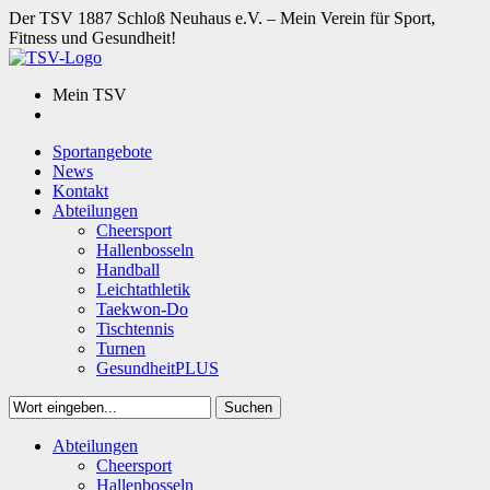
Der TSV 1887 Schloß Neuhaus e.V. – Mein Verein für Sport,
Fitness und Gesundheit!
Mein TSV
Sportangebote
News
Kontakt
Abteilungen
Cheersport
Hallenbosseln
Handball
Leichtathletik
Taekwon-Do
Tischtennis
Turnen
GesundheitPLUS
Suchen
Close
Abteilungen
Suchen
Cheersport
Hallenbosseln