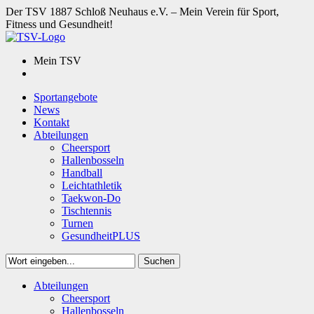
Der TSV 1887 Schloß Neuhaus e.V. – Mein Verein für Sport,
Fitness und Gesundheit!
Mein TSV
Sportangebote
News
Kontakt
Abteilungen
Cheersport
Hallenbosseln
Handball
Leichtathletik
Taekwon-Do
Tischtennis
Turnen
GesundheitPLUS
Suchen
Close
Abteilungen
Suchen
Cheersport
Hallenbosseln