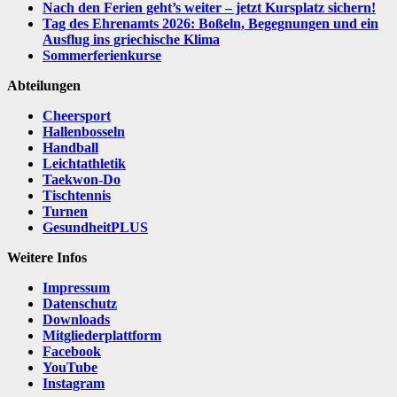
Nach den Ferien geht’s weiter – jetzt Kursplatz sichern!
Tag des Ehrenamts 2026: Boßeln, Begegnungen und ein
Ausflug ins griechische Klima
Sommerferienkurse
Abteilungen
Cheersport
Hallenbosseln
Handball
Leichtathletik
Taekwon-Do
Tischtennis
Turnen
GesundheitPLUS
Weitere Infos
Impressum
Datenschutz
Downloads
Mitgliederplattform
Facebook
YouTube
Instagram