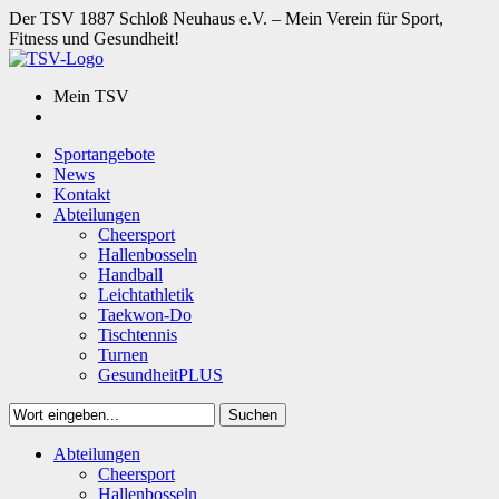
Der TSV 1887 Schloß Neuhaus e.V. – Mein Verein für Sport,
Fitness und Gesundheit!
Mein TSV
Sportangebote
News
Kontakt
Abteilungen
Cheersport
Hallenbosseln
Handball
Leichtathletik
Taekwon-Do
Tischtennis
Turnen
GesundheitPLUS
Suchen
Close
Abteilungen
Suchen
Cheersport
Hallenbosseln