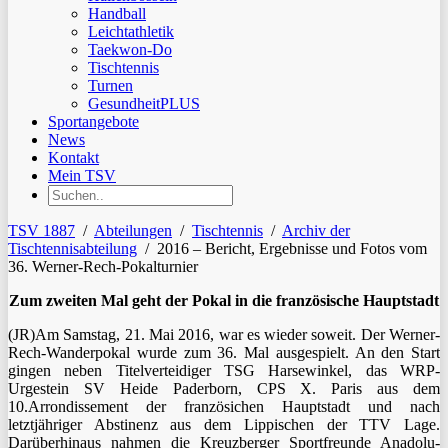
Handball
Leichtathletik
Taekwon-Do
Tischtennis
Turnen
GesundheitPLUS
Sportangebote
News
Kontakt
Mein TSV
TSV 1887
/
Abteilungen
/
Tischtennis
/
Archiv der
Tischtennisabteilung
/
2016 – Bericht, Ergebnisse und Fotos vom
36. Werner-Rech-Pokalturnier
Zum zweiten Mal geht der Pokal in die französische Hauptstadt
(JR)Am Samstag, 21. Mai 2016, war es wieder soweit. Der Werner-
Rech-Wanderpokal wurde zum 36. Mal ausgespielt. An den Start
gingen neben Titelverteidiger TSG Harsewinkel, das WRP-
Urgestein SV Heide Paderborn, CPS X. Paris aus dem
10.Arrondissement der französichen Hauptstadt und nach
letztjähriger Abstinenz aus dem Lippischen der TTV Lage.
Darüberhinaus nahmen die Kreuzberger Sportfreunde Anadolu-