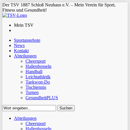
Der TSV 1887 Schloß Neuhaus e.V. – Mein Verein für Sport,
Fitness und Gesundheit!
Mein TSV
Sportangebote
News
Kontakt
Abteilungen
Cheersport
Hallenbosseln
Handball
Leichtathletik
Taekwon-Do
Tischtennis
Turnen
GesundheitPLUS
Suchen
Close
Abteilungen
Suchen
Cheersport
Hallenbosseln