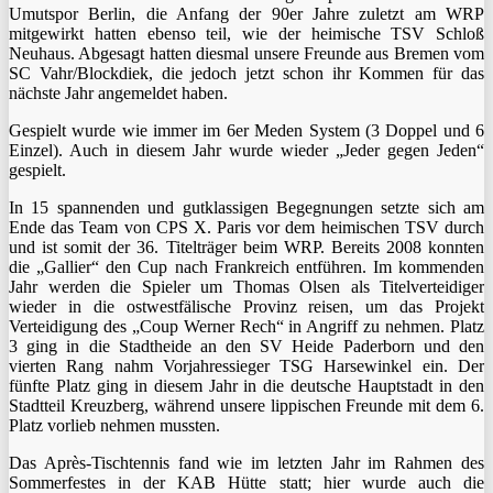
Umutspor Berlin, die Anfang der 90er Jahre zuletzt am WRP
mitgewirkt hatten ebenso teil, wie der heimische TSV Schloß
Neuhaus. Abgesagt hatten diesmal unsere Freunde aus Bremen vom
SC Vahr/Blockdiek, die jedoch jetzt schon ihr Kommen für das
nächste Jahr angemeldet haben.
Gespielt wurde wie immer im 6er Meden System (3 Doppel und 6
Einzel). Auch in diesem Jahr wurde wieder „Jeder gegen Jeden“
gespielt.
In 15 spannenden und gutklassigen Begegnungen setzte sich am
Ende das Team von CPS X. Paris vor dem heimischen TSV durch
und ist somit der 36. Titelträger beim WRP. Bereits 2008 konnten
die „Gallier“ den Cup nach Frankreich entführen. Im kommenden
Jahr werden die Spieler um Thomas Olsen als Titelverteidiger
wieder in die ostwestfälische Provinz reisen, um das Projekt
Verteidigung des „Coup Werner Rech“ in Angriff zu nehmen. Platz
3 ging in die Stadtheide an den SV Heide Paderborn und den
vierten Rang nahm Vorjahressieger TSG Harsewinkel ein. Der
fünfte Platz ging in diesem Jahr in die deutsche Hauptstadt in den
Stadtteil Kreuzberg, während unsere lippischen Freunde mit dem 6.
Platz vorlieb nehmen mussten.
Das Après-Tischtennis fand wie im letzten Jahr im Rahmen des
Sommerfestes in der KAB Hütte statt; hier wurde auch die