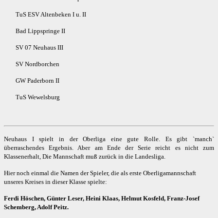
TuS ESV Altenbeken I u. II
Bad Lippspringe II
SV 07 Neuhaus III
SV Nordborchen
GW Paderborn II
TuS Wewelsburg
Neuhaus I spielt in der Oberliga eine gute Rolle. Es gibt `manch`
überraschendes Ergebnis. Aber am Ende der Serie reicht es nicht zum
Klassenerhalt, Die Mannschaft muß zurück in die Landesliga.
Hier noch einmal die Namen der Spieler, die als erste Oberligamannschaft
unseres Kreises in dieser Klasse spielte:
Ferdi Höschen, Günter Leser, Heini Klaas, Helmut Kosfeld, Franz-Josef
Schemberg, Adolf Peitz.