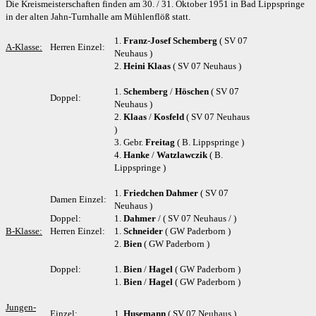
Die Kreismeisterschaften finden am 30. / 31. Oktober 1951 in Bad Lippspringe
in der alten Jahn-Turnhalle am Mühlenflöß statt.
1.
Franz-Josef Schemberg
( SV 07
A-Klasse:
Herren Einzel:
Neuhaus )
2.
Heini Klaas
( SV 07 Neuhaus )
1.
Schemberg
/
Höschen
( SV 07
Doppel:
Neuhaus )
2.
Klaas
/
Kosfeld
( SV 07 Neuhaus
)
3. Gebr.
Freitag
( B. Lippspringe )
4.
Hanke
/
Watzlawczik
( B.
Lippspringe )
1.
Friedchen Dahmer
( SV 07
Damen Einzel:
Neuhaus )
Doppel:
1.
Dahmer
/ ( SV 07 Neuhaus / )
B-Klasse:
Herren Einzel:
1.
Schneider
( GW Paderborn )
2.
Bien
( GW Paderborn )
Doppel:
1.
Bien
/
Hagel
( GW Paderborn )
1.
Bien
/
Hagel
( GW Paderborn )
Jungen-
Einzel:
1.
Husemann
( SV 07 Neuhaus )