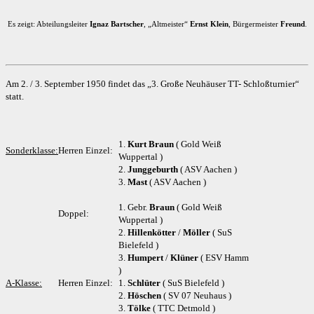
Es zeigt: Abteilungsleiter
Ignaz Bartscher
, „Altmeister“
Ernst Klein
, Bürgermeister
Freund
.
Am 2. / 3. September 1950 findet das „3. Große Neuhäuser TT- Schloßturnier“
statt.
1.
Kurt Braun
( Gold Weiß
Sonderklasse:
Herren Einzel:
Wuppertal )
2.
Junggeburth
( ASV Aachen )
3.
Mast
( ASV Aachen )
1. Gebr.
Braun
( Gold Weiß
Doppel:
Wuppertal )
2.
Hillenkötter
/
Möller
( SuS
Bielefeld )
3.
Humpert
/
Klüner
( ESV Hamm
)
A-Klasse:
Herren Einzel:
1.
Schlüter
( SuS Bielefeld )
2.
Höschen
( SV 07 Neuhaus )
3.
Tölke
( TTC Detmold )