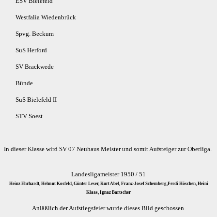
ESV Bielefeld
Westfalia Wiedenbrück
Spvg. Beckum
SuS Herford
SV Brackwede
Bünde
SuS Bielefeld II
STV Soest
In dieser Klasse wird SV 07 Neuhaus Meister und somit Aufsteiger zur Oberliga.
Landesligameister 1950 / 51
Heinz Ehrhardt, Helmut Kosfeld, Günter Leser, Kurt Abel, Franz-Josef Schemberg,Ferdi Höschen, Heini
Klaas, Ignaz Bartscher
Anläßlich der Aufstiegsfeier wurde dieses Bild geschossen.