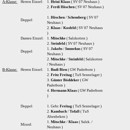
A-Klasse:
Herren Einzel:
1.
Heini Klaas
( SV 07 Neuhaus )
2.
Ferdi Höschen
( SV 07 Neuhaus )
1.
Höschen
/
Schemberg
( SV 07
Doppel:
Neuhaus )
2.
Klaas
/
Kosfeld
( SV 07 Neuhaus
)
Damen Einzel:
1.
Mitschke
( Salzkotten )
2.
Steinfeld
( SV 07 Neuhaus )
1.
Jakobs
/
Immekus
( SV 07
Doppel:
Neuhaus )
2.
Mitschke
/
Steinfeld
( Salzkotten
/ Neuhaus )
B-Klasse:
Herren Einzel:
1.
Rudi Bien
( GW Paderborn )
2.
Fritz Freitag
( TuS Sennelager )
3.
Günter Böddeker
( GW
Paderborn )
4.
Hermann Klaas
( GW Paderborn
)
Doppel:
1. Gebr.
Freitag
( TuS Sennelager )
2.
Kambach
/
Tofall
( TuS
Altenbeken )
1.
Mitschke
/
Klaas
( Salzk. /
Mixed:
Neuhaus )