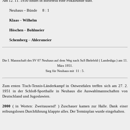
Am 12. 11. 1950 findet in Bielefeld eine Pokalrunde statt.
Neuhaus – Bünde 8 : 1
Klaas
–
Wilhelm
Höschen
–
Bohlmeier
Schemberg
–
Ahlersmeier
Die I. Mannschaft des SV 07 Neuhaus auf dem Weg nach SuS Bielefeld ( Landesliga ) am 11.
März 1951.
Sieg für Neuhaus mit 11 : 5.
Zum ersten Tisch-Tennis-Länderkampf in Ostwestfalen treffen sich am 27. 2.
1951 in der Schloß-Sporthalle in Neuhaus die Auswahlmannschaften von
Deutschland und Jugoslawien.
2000
( in Worten: Zweitausend! ) Zuschauer kamen zur Halle. Dank einer
reibungslosen Durchführung klappte alles. Der Terminplan wurde eingehalten.