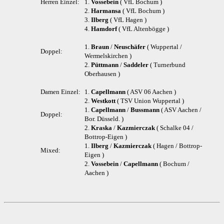
Herren Einzel:
1.
Vossebein
( VfL Bochum )
2.
Harmansa
( VfL Bochum )
3.
Ilberg
( VfL Hagen )
4.
Hamdorf
( VfL Altenbögge )
1.
Braun
/
Neuschäfer
( Wuppertal /
Doppel:
Wermelskirchen )
2.
Püttmann
/
Saddeler
( Turnerbund
Oberhausen )
Damen Einzel:
1.
Capellmann
( ASV 06 Aachen )
2.
Westkott
( TSV Union Wuppertal )
1.
Capellmann
/
Bussmann
( ASV Aachen /
Doppel:
Bor. Düsseld. )
2.
Kraska
/
Kazmierczak
( Schalke 04 /
Bottrop-Eigen )
1.
Ilberg
/
Kazmierczak
( Hagen / Bottrop-
Mixed:
Eigen )
2.
Vossebein
/
Capellmann
( Bochum /
Aachen )