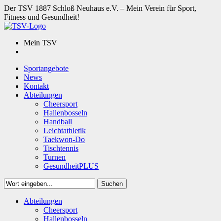
Der TSV 1887 Schloß Neuhaus e.V. – Mein Verein für Sport,
Fitness und Gesundheit!
Mein TSV
Sportangebote
News
Kontakt
Abteilungen
Cheersport
Hallenbosseln
Handball
Leichtathletik
Taekwon-Do
Tischtennis
Turnen
GesundheitPLUS
Suchen
Close
Abteilungen
Suchen
Cheersport
Hallenbosseln