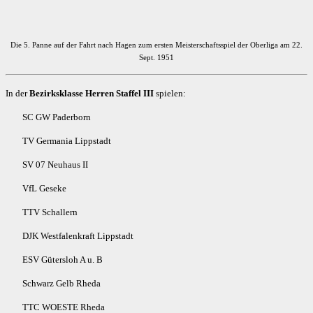
Die 5. Panne auf der Fahrt nach Hagen zum ersten Meisterschaftsspiel der Oberliga am 22.
Sept. 1951
In der
Bezirksklasse Herren Staffel III
spielen:
SC GW Paderborn
TV Germania Lippstadt
SV 07 Neuhaus II
VfL Geseke
TTV Schallern
DJK Westfalenkraft Lippstadt
ESV Gütersloh A u. B
Schwarz Gelb Rheda
TTC WOESTE Rheda