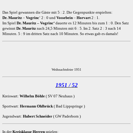
Das Spiel gewannen die Gäste mit 5 : 2. Die Gegenpunkte erspielten:
Dr. Mauritz
–
Vogrinc
‘ 2 : 0 und
Vossebein
–
Horvart
2 : 1.
Im Spiel
Dr. Mauritz – Vogrinc‘
dauerte es 12 Minuten bis zum 1 : 0. Den Satz
gewinnt
Dr. Mauritz
nach 24,5 Minuten mit 6 : 5. Im 2. Satz 2 : 3 nach 14
Minuten. 5 : 9 im dritten Satz nach 10 Minuten. So etwas gab es damals!
Weihnachtsfeier 1951
1951 / 52
Kreiswart:
Wilhelm Böhle
( SV 07 Neuhaus )
Sportwart:
Hermann Ohlbrück
( Bad Lippspringe )
Jugendwart:
Hubert Schneider
( GW Paderborn )
In der
Kreisklasse Herren
spielen: