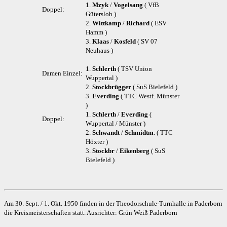
1.
Mzyk
/
Vogelsang
( VfB
Doppel:
Gütersloh )
2.
Wittkamp
/
Richard
( ESV
Hamm )
3.
Klaas
/
Kosfeld
( SV 07
Neuhaus )
1.
Schlerth
( TSV Union
Damen Einzel:
Wuppertal )
2.
Stockbrügger
( SuS Bielefeld )
3.
Everding
( TTC Westf. Münster
)
1.
Schlerth
/
Everding
(
Doppel:
Wuppertal / Münster )
2.
Schwandt
/
Schmidtm
. ( TTC
Höxter )
3.
Stockbr
/
Eikenberg
( SuS
Bielefeld )
Am 30. Sept. / 1. Okt. 1950 finden in der Theodorschule-Turnhalle in Paderborn
die Kreismeisterschaften statt. Ausrichter: Grün Weiß Paderborn