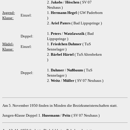
2.
Jakobs
/
Höschen
( SV 07
Neuhaus )
Jugend-
1.
Hermann Hegel
( GW Paderborn
Einzel:
Klasse:
)
2.
Ariel Paters
( Bad Lippspringe )
1.
Peters
/
Watzlawszik
( Bad
Doppel:
Lippspringe )
Mädel-
1.
Friedchen Dahmer
( TuS
Einzel:
Klasse:
Sennelager )
2.
Bärbel Härtel
( TuS Altenbeken
)
1.
Dahmer
/
Nußbaum
( TuS
Doppel:
Sennelager )
2.
Weitz
/
Müller
( SV 07 Neuhaus )
Am 5. November 1950 finden in Minden die Bezirksmeisterschaften statt.
Jungen-Klasse Doppel 1.
Husemann
/
Peitz
( SV 07 Neuhaus )