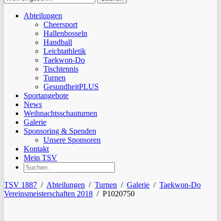
Close
Abteilungen
Suchen
Cheersport
Hallenbosseln
Handball
Leichtathletik
Taekwon-Do
Tischtennis
Turnen
GesundheitPLUS
Sportangebote
News
Weihnachtsschauturnen
Galerie
Sponsoring & Spenden
Unsere Sponsoren
Kontakt
Mein TSV
TSV 1887
/
Abteilungen
/
Turnen
/
Galerie
/
Taekwon-Do
Vereinsmeisterschaften 2018
/
P1020750