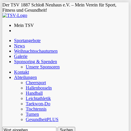
Der TSV 1887 Schloß Neuhaus e.V. – Mein Verein für Sport,
Fitness und Gesundheit!
Mein TSV
Sportangebote
News
Weihnachtsschauturnen
Galerie
Sponsoring & Spenden
Unsere Sponsoren
Kontakt
Abteilungen
Cheersport
Hallenbosseln
Handball
Leichtathletik
Taekwon-Do
Tischtennis
Turnen
GesundheitPLUS
Suchen