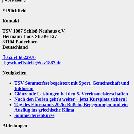
Absenden
* Pflichtfeld
Kontakt
TSV 1887 Schloß Neuhaus e.V.
Hermann-Löns-Straße 127
33104 Paderborn
Deutschland
05254-6622976
geschaeftsstelle@tsv1887.de
Neuigkeiten
TSV Sommerfest begeistert mit Sport, Gemeinschaft und
Inklusion
Glänzende Leistungen bei den 5. Vereinsmeisterschaften
Nach den Ferien geht’s weiter – jetzt Kursplatz sichern!
Tag des Ehrenamts 2026: Boßeln, Begegnungen und ein
Ausflug ins griechische Klima
Sommerferienkurse
Abteilungen