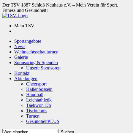
Der TSV 1887 Schloß Neuhaus e.V. – Mein Verein für Sport,
Fitness und Gesundheit!
Mein TSV
Sportangebote
News
Weihnachtsschauturnen
Galerie
Sponsoring & Spenden
Unsere Sponsoren
Kontakt
Abteilungen
Cheersport
Hallenbosseln
Handball
Leichtathletik
Taekwon-Do
Tischtennis
Turnen
GesundheitPLUS
Suchen