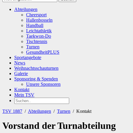
Close
Abteilungen
Suchen
Cheersport
Hallenbosseln
Handball
Leichtathletik
Taekwon-Do
Tischtennis
Turnen
GesundheitPLUS
Sportangebote
News
Weihnachtsschauturnen
Galerie
Sponsoring & Spenden
Unsere Sponsoren
Kontakt
Mein TSV
TSV 1887
/
Abteilungen
/
Turnen
/
Kontakt
Vorstand der Turnabteilung