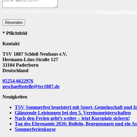
Die Datenschutzinformationen finden Sie in der
Datenschutzerkläru
Absenden
* Pflichtfeld
Kontakt
TSV 1887 Schloß Neuhaus e.V.
Hermann-Löns-Straße 127
33104 Paderborn
Deutschland
05254-6622976
geschaeftsstelle@tsv1887.de
Neuigkeiten
TSV Sommerfest begeistert mit Sport, Gemeinschaft und I
Glänzende Leistungen bei den 5. Vereinsmeisterschaften
Nach den Ferien geht’s weiter – jetzt Kursplatz sichern!
Tag des Ehrenamts 2026: Boßeln, Begegnungen und ein Aus
Sommerferienkurse