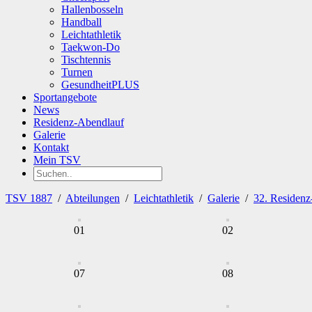
Hallenbosseln
Handball
Leichtathletik
Taekwon-Do
Tischtennis
Turnen
GesundheitPLUS
Sportangebote
News
Residenz-Abendlauf
Galerie
Kontakt
Mein TSV
TSV 1887
/
Abteilungen
/
Leichtathletik
/
Galerie
/
32. Residenz
01
02
07
08