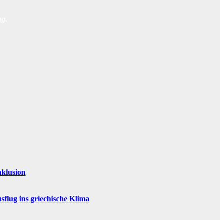
ng
.
nklusion
flug ins griechische Klima