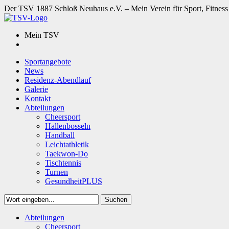
Der TSV 1887 Schloß Neuhaus e.V. – Mein Verein für Sport, Fitness
Mein TSV
Sportangebote
News
Residenz-Abendlauf
Galerie
Kontakt
Abteilungen
Cheersport
Hallenbosseln
Handball
Leichtathletik
Taekwon-Do
Tischtennis
Turnen
GesundheitPLUS
Suchen
Close
Abteilungen
Suchen
Cheersport