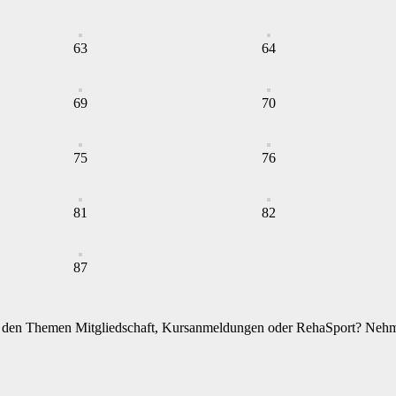
63
64
69
70
75
76
81
82
87
zu den Themen Mitgliedschaft, Kursanmeldungen oder RehaSport? Nehme