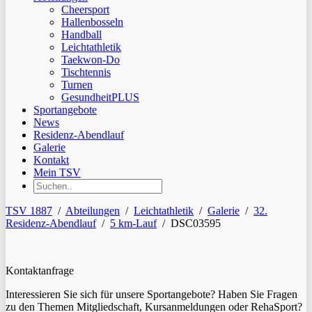
Cheersport
Hallenbosseln
Handball
Leichtathletik
Taekwon-Do
Tischtennis
Turnen
GesundheitPLUS
Sportangebote
News
Residenz-Abendlauf
Galerie
Kontakt
Mein TSV
TSV 1887
/
Abteilungen
/
Leichtathletik
/
Galerie
/
32.
Residenz-Abendlauf
/
5 km-Lauf
/
DSC03595
Kontaktanfrage
Interessieren Sie sich für unsere Sportangebote? Haben Sie Fragen
zu den Themen Mitgliedschaft, Kursanmeldungen oder RehaSport?