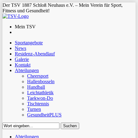
Der TSV 1887 Schloß Neuhaus e.V. – Mein Verein für Sport,
Fitness und Gesundheit!
Mein TSV
Sportangebote
News
Residenz-Abendlauf
Galerie
Kontakt
Abteilungen
Cheersport
Hallenbosseln
Handball
Leichtathletik
Taekwon-Do
Tischtennis
Turnen
GesundheitPLUS
Suchen
Close
Abteilungen
Suchen