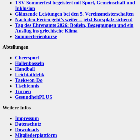
TSV Sommerfest begeistert mit Sport, Gemeinschaft und
Inklusion
Glänzende Leistungen bei den 5. Vereinsmeisterschaften
Nach den Ferien geht’s weiter – jetzt Kursplatz sichern!
Tag des Ehrenamts 2026: Boßeln, Begegnungen und ein
Ausflug ins griechische Klima
Sommerferienkurse
Abteilungen
Cheersport
Hallenbosseln
Handball
Leichtathletik
Taekwon-Do
Tischtennis
Turnen
GesundheitPLUS
Weitere Infos
Impressum
Datenschutz
Downloads
Mitgliederplattform