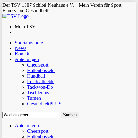
Der TSV 1887 Schloß Neuhaus e.V. – Mein Verein für Sport,
Fitness und Gesundheit!
Mein TSV
Sportangebote
News
Kontakt
Abteilungen
Cheersport
Hallenbosseln
Handball
Leichtathletik
Taekwon-Do
Tischtennis
Turnen
GesundheitPLUS
Suchen
Close
Abteilungen
Suchen
Cheersport
Hallenbosseln