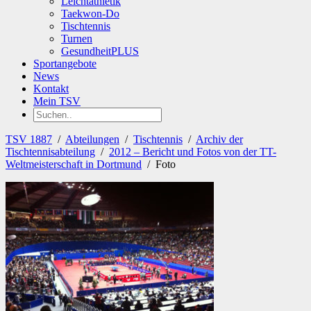
Leichtathletik
Taekwon-Do
Tischtennis
Turnen
GesundheitPLUS
Sportangebote
News
Kontakt
Mein TSV
TSV 1887
/
Abteilungen
/
Tischtennis
/
Archiv der
Tischtennisabteilung
/
2012 – Bericht und Fotos von der TT-
Weltmeisterschaft in Dortmund
/
Foto