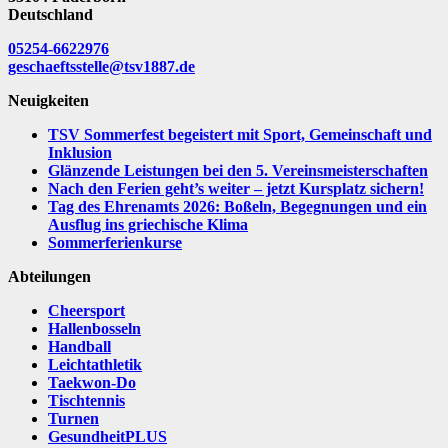
Deutschland
05254-6622976
geschaeftsstelle@tsv1887.de
Neuigkeiten
TSV Sommerfest begeistert mit Sport, Gemeinschaft und
Inklusion
Glänzende Leistungen bei den 5. Vereinsmeisterschaften
Nach den Ferien geht’s weiter – jetzt Kursplatz sichern!
Tag des Ehrenamts 2026: Boßeln, Begegnungen und ein
Ausflug ins griechische Klima
Sommerferienkurse
Abteilungen
Cheersport
Hallenbosseln
Handball
Leichtathletik
Taekwon-Do
Tischtennis
Turnen
GesundheitPLUS