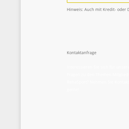
Hinweis: Auch mit Kredit- oder 
Kontaktanfrage
Interessieren Sie sich für unse
Fragen zu den Themen Mitglied
RehaSport? Nehmen Sie Kontakt 
gerne!