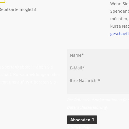
Wenn Sie 
Debitkarte möglich!
Spendenb
möchten, 
kurze Nac
geschaeft
re Sportangebote? Haben Sie
schaft, Kursanmeldungen oder
mit uns auf. Wir beraten Sie
Die Datenschutzinformationen find
Datenschutzerklärung
.
Absenden
* Pflichtfeld