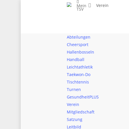
Der TSV 1887 Schloß Neuhaus e.V
Verein
Mein
TSV
Abteilungen
Cheersport
Hallenbosseln
Handball
Leichtathletik
Taekwon-Do
Tischtennis
Turnen
GesundheitPLUS
Verein
Mitgliedschaft
Satzung
Leitbild