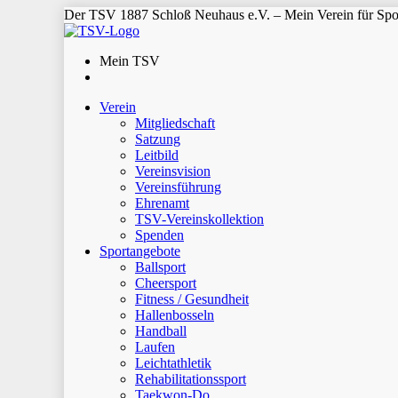
Der TSV 1887 Schloß Neuhaus e.V. – Mein Verein für Spor
Mein TSV
Verein
Mitgliedschaft
Satzung
Leitbild
Vereinsvision
Vereinsführung
Ehrenamt
TSV-Vereinskollektion
Spenden
Sportangebote
Ballsport
Cheersport
Fitness / Gesundheit
Hallenbosseln
Handball
Laufen
Leichtathletik
Rehabilitationssport
Taekwon-Do