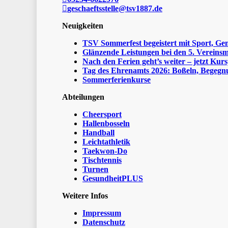
geschaeftsstelle@tsv1887.de
Neuigkeiten
TSV Sommerfest begeistert mit Sport, Ge
Glänzende Leistungen bei den 5. Vereinsm
Nach den Ferien geht’s weiter – jetzt Kurs
Tag des Ehrenamts 2026: Boßeln, Begegnu
Sommerferienkurse
Abteilungen
Cheersport
Hallenbosseln
Handball
Leichtathletik
Taekwon-Do
Tischtennis
Turnen
GesundheitPLUS
Weitere Infos
Impressum
Datenschutz