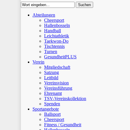
Suchen
Close
Abteilungen
Suchen
Cheersport
Hallenbosseln
Handball
Leichtathletik
Taekwon-Do
Tischtennis
Turnen
GesundheitPLUS
Verein
Mitgliedschaft
Satzung
Leitbild
Vereinsvision
Vereinsführung
Ehrenamt
TSV-Vereinskollektion
Spenden
Sportangebote
Ballsport
Cheersport
Fitness / Gesundheit
Hallenbosseln