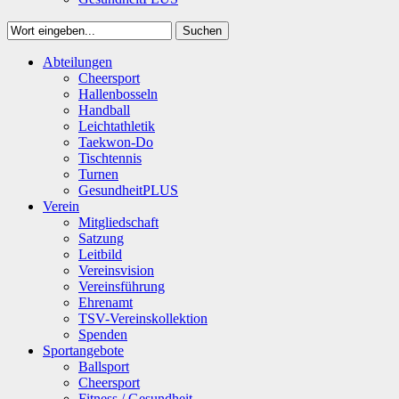
Suchen
Close
Abteilungen
Suchen
Cheersport
Hallenbosseln
Handball
Leichtathletik
Taekwon-Do
Tischtennis
Turnen
GesundheitPLUS
Verein
Mitgliedschaft
Satzung
Leitbild
Vereinsvision
Vereinsführung
Ehrenamt
TSV-Vereinskollektion
Spenden
Sportangebote
Ballsport
Cheersport
Fitness / Gesundheit