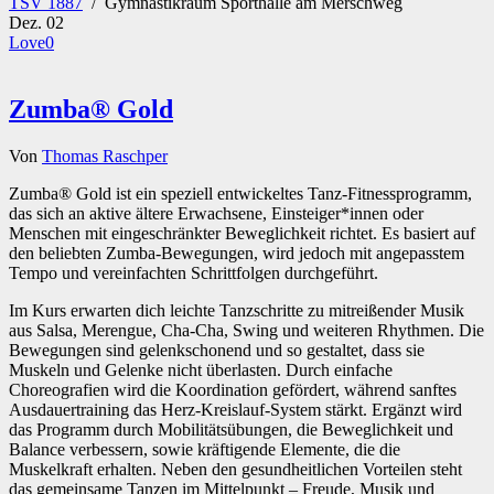
TSV 1887
/
Gymnastikraum Sporthalle am Merschweg
Dez.
02
Love
0
Zumba® Gold
Von
Thomas Raschper
Zumba® Gold ist ein speziell entwickeltes Tanz-Fitnessprogramm,
das sich an aktive ältere Erwachsene, Einsteiger*innen oder
Menschen mit eingeschränkter Beweglichkeit richtet. Es basiert auf
den beliebten Zumba-Bewegungen, wird jedoch mit angepasstem
Tempo und vereinfachten Schrittfolgen durchgeführt.
Im Kurs erwarten dich leichte Tanzschritte zu mitreißender Musik
aus Salsa, Merengue, Cha-Cha, Swing und weiteren Rhythmen. Die
Bewegungen sind gelenkschonend und so gestaltet, dass sie
Muskeln und Gelenke nicht überlasten. Durch einfache
Choreografien wird die Koordination gefördert, während sanftes
Ausdauertraining das Herz-Kreislauf-System stärkt. Ergänzt wird
das Programm durch Mobilitätsübungen, die Beweglichkeit und
Balance verbessern, sowie kräftigende Elemente, die die
Muskelkraft erhalten. Neben den gesundheitlichen Vorteilen steht
das gemeinsame Tanzen im Mittelpunkt – Freude, Musik und