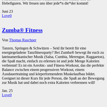
Hebefiguren. Wir freuen uns über jede*n die*der kommt!
Juni
23
Love
0
Zumba® Fitness
Von
Thomas Raschper
Tanzen, Springen & Schwitzen – Seid ihr bereit für eine
energiegeladene Tanzfitnessparty? Bei Zumba® bewegt ihr euch zu
lateinamerikanischer Musik (Salsa, Cumbia, Merengue, Raggaeton),
die Spaß macht, einfach zu erlernen ist und jede Menge Kalorien
verbrennt! Es ist ein Aerobic- und Fitness-Workout, das die perfekte
Balance zwischen einem progressiven Workout, einem
Ausdauertraining und körperformendem Muskelaufbau bildet.
Geeignet ist dieser Kurs für jede Person, die Spaß an der Bewegung
zur Musik hat und dabei noch extra Kalorien verbrennen will!
Jan.
25
Love
0