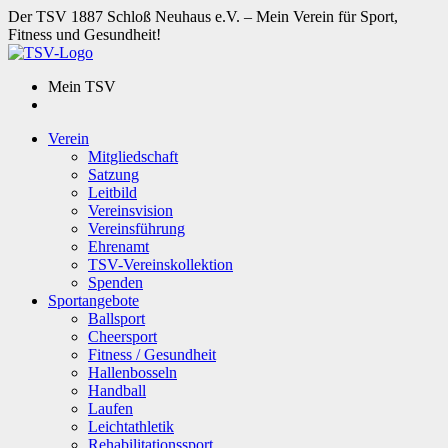
Der TSV 1887 Schloß Neuhaus e.V. – Mein Verein für Sport,
Fitness und Gesundheit!
Mein TSV
Verein
Mitgliedschaft
Satzung
Leitbild
Vereinsvision
Vereinsführung
Ehrenamt
TSV-Vereinskollektion
Spenden
Sportangebote
Ballsport
Cheersport
Fitness / Gesundheit
Hallenbosseln
Handball
Laufen
Leichtathletik
Rehabilitationssport