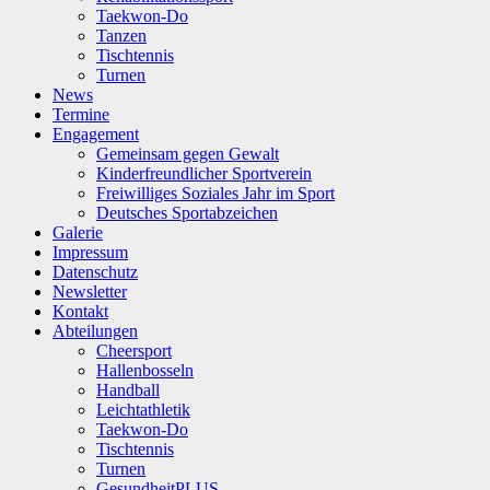
Taekwon-Do
Tanzen
Tischtennis
Turnen
News
Termine
Engagement
Gemeinsam gegen Gewalt
Kinderfreundlicher Sportverein
Freiwilliges Soziales Jahr im Sport
Deutsches Sportabzeichen
Galerie
Impressum
Datenschutz
Newsletter
Kontakt
Abteilungen
Cheersport
Hallenbosseln
Handball
Leichtathletik
Taekwon-Do
Tischtennis
Turnen
GesundheitPLUS