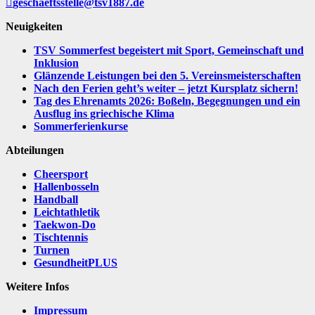
geschaeftsstelle@tsv1887.de
Neuigkeiten
TSV Sommerfest begeistert mit Sport, Gemeinschaft und
Inklusion
Glänzende Leistungen bei den 5. Vereinsmeisterschaften
Nach den Ferien geht’s weiter – jetzt Kursplatz sichern!
Tag des Ehrenamts 2026: Boßeln, Begegnungen und ein
Ausflug ins griechische Klima
Sommerferienkurse
Abteilungen
Cheersport
Hallenbosseln
Handball
Leichtathletik
Taekwon-Do
Tischtennis
Turnen
GesundheitPLUS
Weitere Infos
Impressum