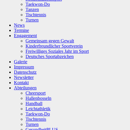
Taekwon-Do
Tanzen
Tischtennis
Turnen
News
Termine
Engagement
Gemeinsam gegen Gewalt
Kinderfreundlicher Sportverein
Freiwilliges Soziales Jahr im Sport
Deutsches Sportabzeichen
Galerie
Impressum
Datenschutz
Newsletter
Kontakt
Abteilungen
Cheersport
Hallenbosseln
Handball
Leichtathletik
Taekwon-Do
Tischtennis
Turnen
GesundheitPLUS