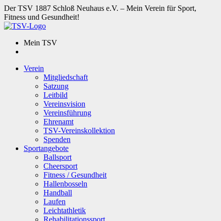
Der TSV 1887 Schloß Neuhaus e.V. – Mein Verein für Sport,
Fitness und Gesundheit!
Mein TSV
Verein
Mitgliedschaft
Satzung
Leitbild
Vereinsvision
Vereinsführung
Ehrenamt
TSV-Vereinskollektion
Spenden
Sportangebote
Ballsport
Cheersport
Fitness / Gesundheit
Hallenbosseln
Handball
Laufen
Leichtathletik
Rehabilitationssport