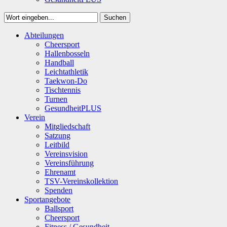
Suchen
Close
Abteilungen
Suchen
Cheersport
Hallenbosseln
Handball
Leichtathletik
Taekwon-Do
Tischtennis
Turnen
GesundheitPLUS
Verein
Mitgliedschaft
Satzung
Leitbild
Vereinsvision
Vereinsführung
Ehrenamt
TSV-Vereinskollektion
Spenden
Sportangebote
Ballsport
Cheersport
Fitness / Gesundheit