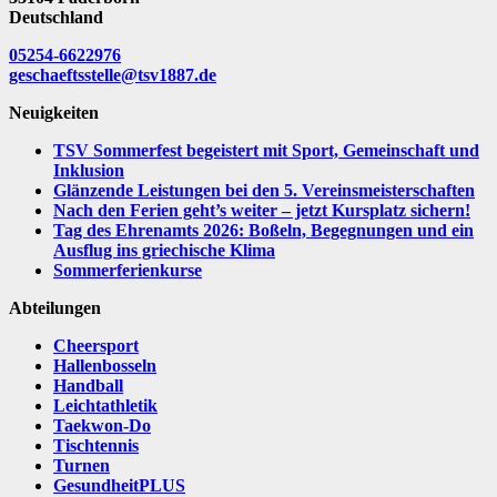
Deutschland
05254-6622976
geschaeftsstelle@tsv1887.de
Neuigkeiten
TSV Sommerfest begeistert mit Sport, Gemeinschaft und
Inklusion
Glänzende Leistungen bei den 5. Vereinsmeisterschaften
Nach den Ferien geht’s weiter – jetzt Kursplatz sichern!
Tag des Ehrenamts 2026: Boßeln, Begegnungen und ein
Ausflug ins griechische Klima
Sommerferienkurse
Abteilungen
Cheersport
Hallenbosseln
Handball
Leichtathletik
Taekwon-Do
Tischtennis
Turnen
GesundheitPLUS