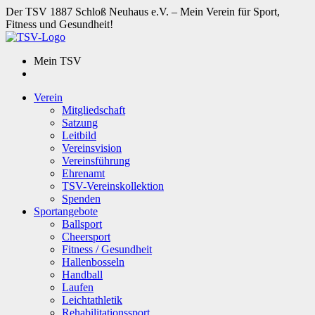
Der TSV 1887 Schloß Neuhaus e.V. – Mein Verein für Sport,
Fitness und Gesundheit!
Mein TSV
Verein
Mitgliedschaft
Satzung
Leitbild
Vereinsvision
Vereinsführung
Ehrenamt
TSV-Vereinskollektion
Spenden
Sportangebote
Ballsport
Cheersport
Fitness / Gesundheit
Hallenbosseln
Handball
Laufen
Leichtathletik
Rehabilitationssport