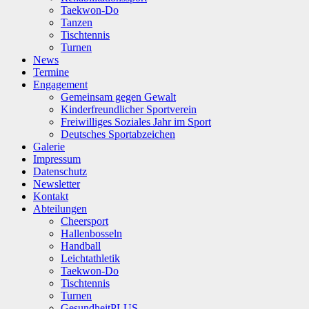
Taekwon-Do
Tanzen
Tischtennis
Turnen
News
Termine
Engagement
Gemeinsam gegen Gewalt
Kinderfreundlicher Sportverein
Freiwilliges Soziales Jahr im Sport
Deutsches Sportabzeichen
Galerie
Impressum
Datenschutz
Newsletter
Kontakt
Abteilungen
Cheersport
Hallenbosseln
Handball
Leichtathletik
Taekwon-Do
Tischtennis
Turnen
GesundheitPLUS