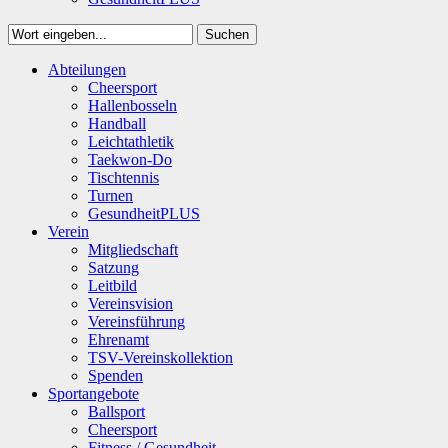
Suchen
Close
Abteilungen
Suchen
Cheersport
Hallenbosseln
Handball
Leichtathletik
Taekwon-Do
Tischtennis
Turnen
GesundheitPLUS
Verein
Mitgliedschaft
Satzung
Leitbild
Vereinsvision
Vereinsführung
Ehrenamt
TSV-Vereinskollektion
Spenden
Sportangebote
Ballsport
Cheersport
Fitness / Gesundheit