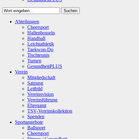
Suchen
Close
Abteilungen
Suchen
Cheersport
Hallenbosseln
Handball
Leichtathletik
Taekwon-Do
Tischtennis
Turnen
GesundheitPLUS
Verein
Mitgliedschaft
Satzung
Leitbild
Vereinsvision
Vereinsführung
Ehrenamt
TSV-Vereinskollektion
Spenden
Sportangebote
Ballsport
Cheersport
Fitness / Gesundheit