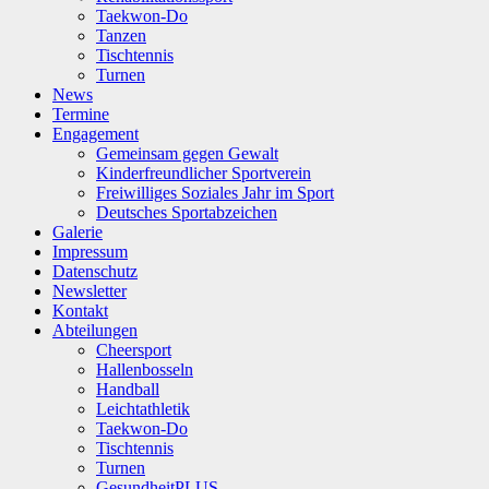
Taekwon-Do
Tanzen
Tischtennis
Turnen
News
Termine
Engagement
Gemeinsam gegen Gewalt
Kinderfreundlicher Sportverein
Freiwilliges Soziales Jahr im Sport
Deutsches Sportabzeichen
Galerie
Impressum
Datenschutz
Newsletter
Kontakt
Abteilungen
Cheersport
Hallenbosseln
Handball
Leichtathletik
Taekwon-Do
Tischtennis
Turnen
GesundheitPLUS