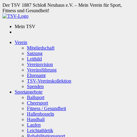
Der TSV 1887 Schloß Neuhaus e.V. – Mein Verein für Sport,
Fitness und Gesundheit!
Mein TSV
Verein
Mitgliedschaft
Satzung
Leitbild
Vereinsvision
Vereinsführung
Ehrenamt
TSV-Vereinskollektion
Spenden
Sportangebote
Ballsport
Cheersport
Fitness / Gesundheit
Hallenbosseln
Handball
Laufen
Leichtathletik
Rehabilitationssport