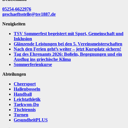
05254-6622976
geschaeftsstelle@tsv1887.de
Neuigkeiten
TSV Sommerfest begeistert mit Sport, Gemeinschaft und
Inklusion
Glänzende Leistungen bei den 5. Vereinsmeisterschaften
Nach den Ferien geht’s weiter – jetzt Kursplatz sichern!
Tag des Ehrenamts 2026: Boßeln, Begegnungen und ein
Ausflug ins griechische Klima
Sommerferienkurse
Abteilungen
Cheersport
Hallenbosseln
Handball
Leichtathletik
Taekwon-Do
Tischtennis
Turnen
GesundheitPLUS