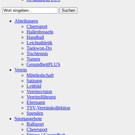
Suchen
Close
Abteilungen
Suchen
Cheersport
Hallenbosseln
Handball
Leichtathletik
Taekwon-Do
Tischtennis
Turnen
GesundheitPLUS
Verein
Mitgliedschaft
Satzung
Leitbild
Vereinsvision
Vereinsführung
Ehrenamt
TSV-Vereinskollektion
Spenden
Sportangebote
Ballsport
Cheersport
Fitness / Gesundheit