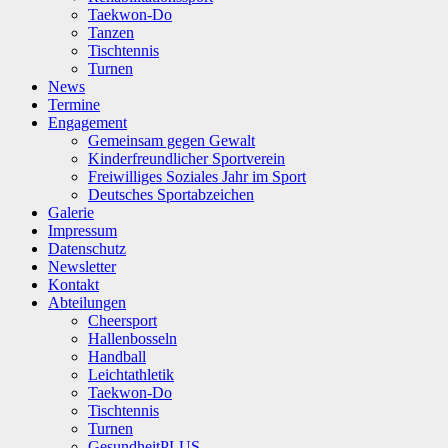
Taekwon-Do
Tanzen
Tischtennis
Turnen
News
Termine
Engagement
Gemeinsam gegen Gewalt
Kinderfreundlicher Sportverein
Freiwilliges Soziales Jahr im Sport
Deutsches Sportabzeichen
Galerie
Impressum
Datenschutz
Newsletter
Kontakt
Abteilungen
Cheersport
Hallenbosseln
Handball
Leichtathletik
Taekwon-Do
Tischtennis
Turnen
GesundheitPLUS