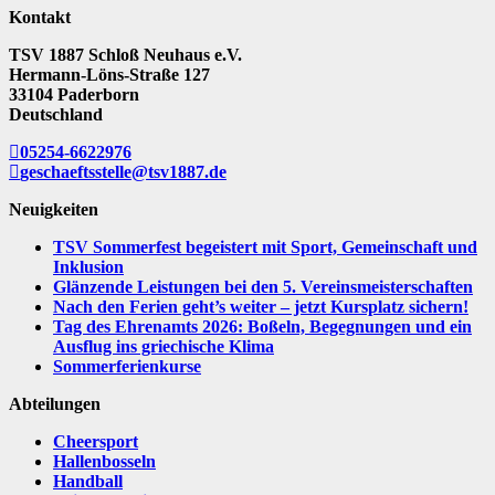
Kontakt
TSV 1887 Schloß Neuhaus e.V.
Hermann-Löns-Straße 127
33104 Paderborn
Deutschland
05254-6622976
geschaeftsstelle@tsv1887.de
Neuigkeiten
TSV Sommerfest begeistert mit Sport, Gemeinschaft und
Inklusion
Glänzende Leistungen bei den 5. Vereinsmeisterschaften
Nach den Ferien geht’s weiter – jetzt Kursplatz sichern!
Tag des Ehrenamts 2026: Boßeln, Begegnungen und ein
Ausflug ins griechische Klima
Sommerferienkurse
Abteilungen
Cheersport
Hallenbosseln
Handball