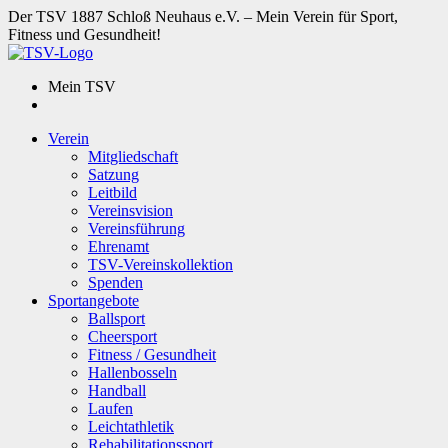
Der TSV 1887 Schloß Neuhaus e.V. – Mein Verein für Sport,
Fitness und Gesundheit!
Mein TSV
Verein
Mitgliedschaft
Satzung
Leitbild
Vereinsvision
Vereinsführung
Ehrenamt
TSV-Vereinskollektion
Spenden
Sportangebote
Ballsport
Cheersport
Fitness / Gesundheit
Hallenbosseln
Handball
Laufen
Leichtathletik
Rehabilitationssport