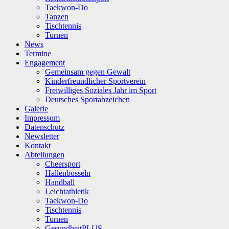
Taekwon-Do
Tanzen
Tischtennis
Turnen
News
Termine
Engagement
Gemeinsam gegen Gewalt
Kinderfreundlicher Sportverein
Freiwilliges Soziales Jahr im Sport
Deutsches Sportabzeichen
Galerie
Impressum
Datenschutz
Newsletter
Kontakt
Abteilungen
Cheersport
Hallenbosseln
Handball
Leichtathletik
Taekwon-Do
Tischtennis
Turnen
GesundheitPLUS