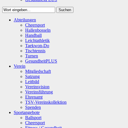
Suchen
Close
Abteilungen
Suchen
Cheersport
Hallenbosseln
Handball
Leichtathletik
Taekwon-Do
Tischtennis
Turnen
GesundheitPLUS
Verein
Mitgliedschaft
Satzung
Leitbild
Vereinsvision
Vereinsführung
Ehrenamt
TSV-Vereinskollektion
Spenden
Sportangebote
Ballsport
Cheersport
Fitness / Gesundheit