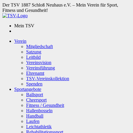
Der TSV 1887 Schloß Neuhaus e.V. – Mein Verein für Sport,
Fitness und Gesundheit!
Mein TSV
Verein
Mitgliedschaft
Satzung
Leitbild
Vereinsvision
Vereinsführung
Ehrenamt
TSV-Vereinskollektion
Spenden
Sportangebote
Ballsport
Cheersport
Fitness / Gesundheit
Hallenbosseln
Handball
Laufen
Leichtathletik
Rehabilitationssport