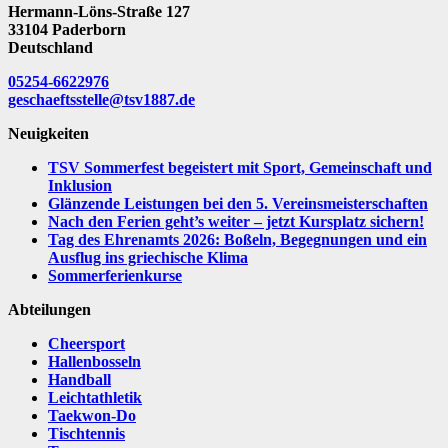
Hermann-Löns-Straße 127
33104 Paderborn
Deutschland
05254-6622976
geschaeftsstelle@tsv1887.de
Neuigkeiten
TSV Sommerfest begeistert mit Sport, Gemeinschaft und
Inklusion
Glänzende Leistungen bei den 5. Vereinsmeisterschaften
Nach den Ferien geht’s weiter – jetzt Kursplatz sichern!
Tag des Ehrenamts 2026: Boßeln, Begegnungen und ein
Ausflug ins griechische Klima
Sommerferienkurse
Abteilungen
Cheersport
Hallenbosseln
Handball
Leichtathletik
Taekwon-Do
Tischtennis