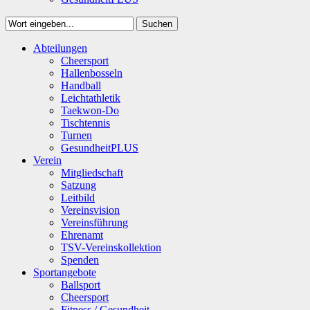
Suchen
Close
Abteilungen
Suchen
Cheersport
Hallenbosseln
Handball
Leichtathletik
Taekwon-Do
Tischtennis
Turnen
GesundheitPLUS
Verein
Mitgliedschaft
Satzung
Leitbild
Vereinsvision
Vereinsführung
Ehrenamt
TSV-Vereinskollektion
Spenden
Sportangebote
Ballsport
Cheersport
Fitness / Gesundheit