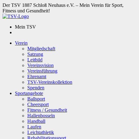
Der TSV 1887 Schloß Neuhaus e.V. – Mein Verein für Sport,
Fitness und Gesundheit!
Mein TSV
Verein
Mitgliedschaft
Satzung
Leitbild
Vereinsvision
Vereinsführung
Ehrenamt
TSV-Vereinskollektion
Spenden
Sportangebote
Ballsport
Cheersport
Fitness / Gesundheit
Hallenbosseln
Handball
Laufen
Leichtathletik
Rehabilitationssport