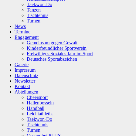
Taekwon-Do
Tanzen
Tischtennis
Turnen
News
Termine
Engagement
Gemeinsam gegen Gewalt
Kinderfreundlicher Sportverein
Freiwilliges Soziales Jahr im Sport
Deutsches Sportabzeichen
Galerie
Impressum
Datenschutz
Newsletter
Kontakt
Abteilungen
Cheersport
Hallenbosseln
Handball
Leichtathletik
Taekwon-Do
Tischtennis
Turnen
GesundheitPLUS