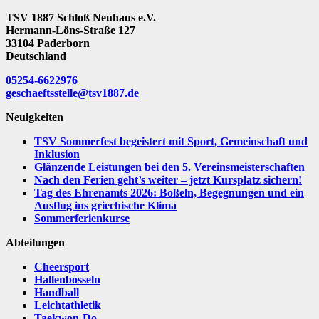
TSV 1887 Schloß Neuhaus e.V.
Hermann-Löns-Straße 127
33104 Paderborn
Deutschland
05254-6622976
geschaeftsstelle@tsv1887.de
Neuigkeiten
TSV Sommerfest begeistert mit Sport, Gemeinschaft und
Inklusion
Glänzende Leistungen bei den 5. Vereinsmeisterschaften
Nach den Ferien geht’s weiter – jetzt Kursplatz sichern!
Tag des Ehrenamts 2026: Boßeln, Begegnungen und ein
Ausflug ins griechische Klima
Sommerferienkurse
Abteilungen
Cheersport
Hallenbosseln
Handball
Leichtathletik
Taekwon-Do