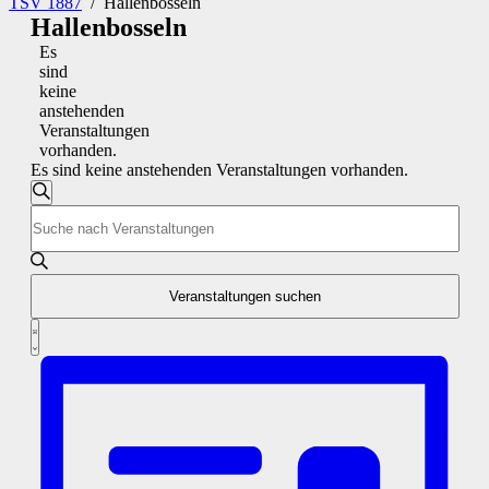
TSV 1887
/
Hallenbosseln
Hallenbosseln
Es
sind
keine
anstehenden
Veranstaltungen
vorhanden.
Es sind keine anstehenden Veranstaltungen vorhanden.
Veranstaltungen
Suche
Bitte
Suche
Schlüsselwort
und
eingeben.
Suche
Ansichten,
nach
Veranstaltungen suchen
Navigation
Veranstaltungen
Veranstaltung
Schlüsselwort.
Liste
Ansichten-
Navigation