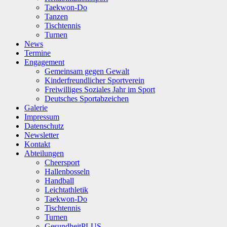
Taekwon-Do
Tanzen
Tischtennis
Turnen
News
Termine
Engagement
Gemeinsam gegen Gewalt
Kinderfreundlicher Sportverein
Freiwilliges Soziales Jahr im Sport
Deutsches Sportabzeichen
Galerie
Impressum
Datenschutz
Newsletter
Kontakt
Abteilungen
Cheersport
Hallenbosseln
Handball
Leichtathletik
Taekwon-Do
Tischtennis
Turnen
GesundheitPLUS