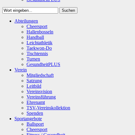
Suchen
Close
Abteilungen
Suchen
Cheersport
Hallenbosseln
Handball
Leichtathletik
Taekwon-Do
Tischtennis
Turnen
GesundheitPLUS
Verein
Mitgliedschaft
Satzung
Leitbild
Vereinsvision
Vereinsführung
Ehrenamt
TSV-Vereinskollektion
Spenden
Sportangebote
Ballsport
Cheersport
Fitness / Gesundheit