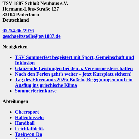
TSV 1887 Schloß Neuhaus e.V.
Hermann-Löns-Straße 127
33104 Paderborn
Deutschland
05254-6622976
geschaeftsstelle@tsv1887.de
Neuigkeiten
TSV Sommerfest begeistert mit Sport, Gemeinschaft und
Inklusion
Glänzende Leistungen bei den 5. Vereinsmeisterschaften
Nach den Ferien geht’s weiter – jetzt Kursplatz sichern!
Tag des Ehrenamts 2026: Boßeln, Begegnungen und ein
Ausflug ins griechische Klima
Sommerferienkurse
Abteilungen
Cheersport
Hallenbosseln
Handball
Leichtathletik
Taekwon-Do