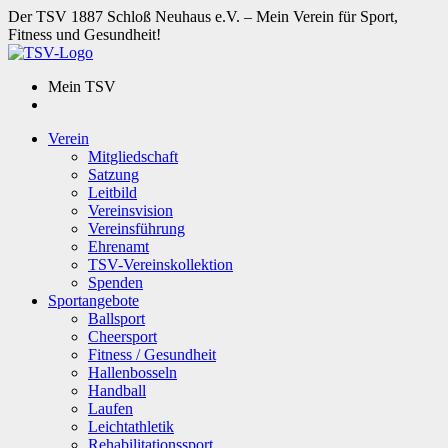
Der TSV 1887 Schloß Neuhaus e.V. – Mein Verein für Sport,
Fitness und Gesundheit!
Mein TSV
Verein
Mitgliedschaft
Satzung
Leitbild
Vereinsvision
Vereinsführung
Ehrenamt
TSV-Vereinskollektion
Spenden
Sportangebote
Ballsport
Cheersport
Fitness / Gesundheit
Hallenbosseln
Handball
Laufen
Leichtathletik
Rehabilitationssport