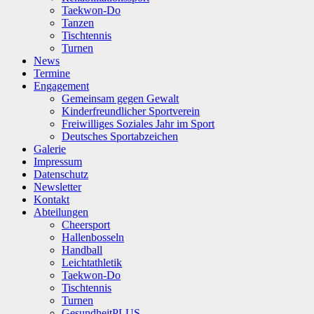
Taekwon-Do
Tanzen
Tischtennis
Turnen
News
Termine
Engagement
Gemeinsam gegen Gewalt
Kinderfreundlicher Sportverein
Freiwilliges Soziales Jahr im Sport
Deutsches Sportabzeichen
Galerie
Impressum
Datenschutz
Newsletter
Kontakt
Abteilungen
Cheersport
Hallenbosseln
Handball
Leichtathletik
Taekwon-Do
Tischtennis
Turnen
GesundheitPLUS