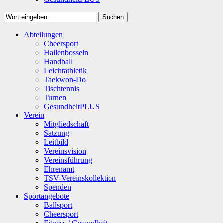
Suchen
Close
Abteilungen
Suchen
Cheersport
Hallenbosseln
Handball
Leichtathletik
Taekwon-Do
Tischtennis
Turnen
GesundheitPLUS
Verein
Mitgliedschaft
Satzung
Leitbild
Vereinsvision
Vereinsführung
Ehrenamt
TSV-Vereinskollektion
Spenden
Sportangebote
Ballsport
Cheersport
Fitness / Gesundheit