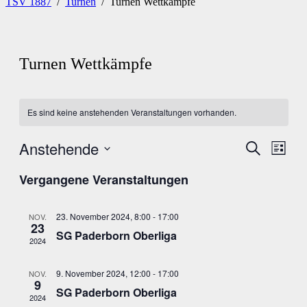
TSV 1887
/
Turnen
/
Turnen Wettkämpfe
Turnen Wettkämpfe
Es sind keine anstehenden Veranstaltungen vorhanden.
Anstehende
Veranstal
Veran
Suche
Liste
Ansic
Suche
Datum
Navig
Vergangene Veranstaltungen
wählen.
und
Ansichten
23. November 2024, 8:00
-
17:00
NOV.
Navigati
23
SG Paderborn Oberliga
2024
9. November 2024, 12:00
-
17:00
NOV.
9
SG Paderborn Oberliga
2024