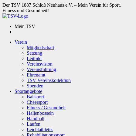
Der TSV 1887 Schloß Neuhaus e.V. – Mein Verein für Sport,
Fitness und Gesundheit!
Mein TSV
Verein
Mitgliedschaft
Satzung
Leitbild
Vereinsvision
Vereinsführung
Ehrenamt
TSV-Vereinskollektion
Spenden
Sportangebote
Ballsport
Cheersport
Fitness / Gesundheit
Hallenbosseln
Handball
Laufen
Leichtathletik
Rehabilitationssport