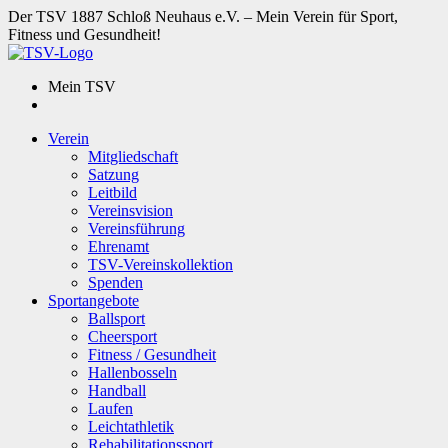
Der TSV 1887 Schloß Neuhaus e.V. – Mein Verein für Sport,
Fitness und Gesundheit!
Mein TSV
Verein
Mitgliedschaft
Satzung
Leitbild
Vereinsvision
Vereinsführung
Ehrenamt
TSV-Vereinskollektion
Spenden
Sportangebote
Ballsport
Cheersport
Fitness / Gesundheit
Hallenbosseln
Handball
Laufen
Leichtathletik
Rehabilitationssport