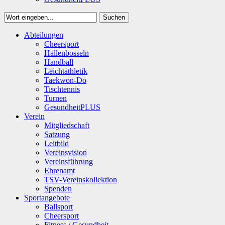
Suchen
Close
Abteilungen
Suchen
Cheersport
Hallenbosseln
Handball
Leichtathletik
Taekwon-Do
Tischtennis
Turnen
GesundheitPLUS
Verein
Mitgliedschaft
Satzung
Leitbild
Vereinsvision
Vereinsführung
Ehrenamt
TSV-Vereinskollektion
Spenden
Sportangebote
Ballsport
Cheersport
Fitness / Gesundheit