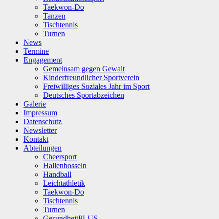
Taekwon-Do
Tanzen
Tischtennis
Turnen
News
Termine
Engagement
Gemeinsam gegen Gewalt
Kinderfreundlicher Sportverein
Freiwilliges Soziales Jahr im Sport
Deutsches Sportabzeichen
Galerie
Impressum
Datenschutz
Newsletter
Kontakt
Abteilungen
Cheersport
Hallenbosseln
Handball
Leichtathletik
Taekwon-Do
Tischtennis
Turnen
GesundheitPLUS