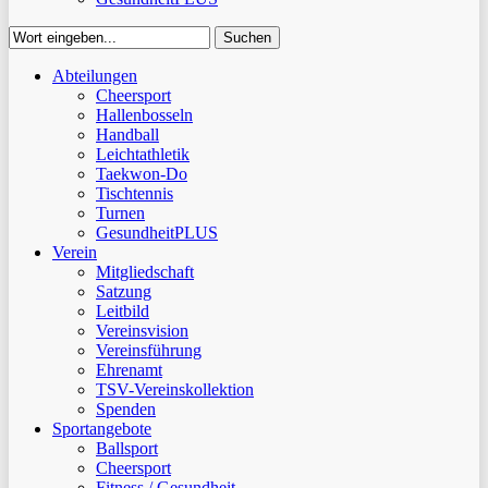
Suchen
Close
Abteilungen
Suchen
Cheersport
Hallenbosseln
Handball
Leichtathletik
Taekwon-Do
Tischtennis
Turnen
GesundheitPLUS
Verein
Mitgliedschaft
Satzung
Leitbild
Vereinsvision
Vereinsführung
Ehrenamt
TSV-Vereinskollektion
Spenden
Sportangebote
Ballsport
Cheersport
Fitness / Gesundheit