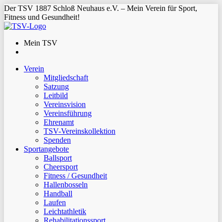
Der TSV 1887 Schloß Neuhaus e.V. – Mein Verein für Sport,
Fitness und Gesundheit!
Mein TSV
Verein
Mitgliedschaft
Satzung
Leitbild
Vereinsvision
Vereinsführung
Ehrenamt
TSV-Vereinskollektion
Spenden
Sportangebote
Ballsport
Cheersport
Fitness / Gesundheit
Hallenbosseln
Handball
Laufen
Leichtathletik
Rehabilitationssport