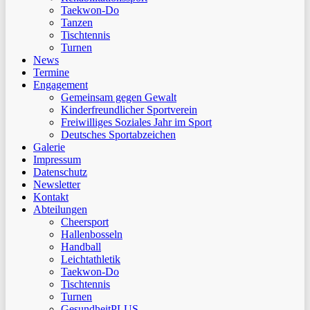
Taekwon-Do
Tanzen
Tischtennis
Turnen
News
Termine
Engagement
Gemeinsam gegen Gewalt
Kinderfreundlicher Sportverein
Freiwilliges Soziales Jahr im Sport
Deutsches Sportabzeichen
Galerie
Impressum
Datenschutz
Newsletter
Kontakt
Abteilungen
Cheersport
Hallenbosseln
Handball
Leichtathletik
Taekwon-Do
Tischtennis
Turnen
GesundheitPLUS