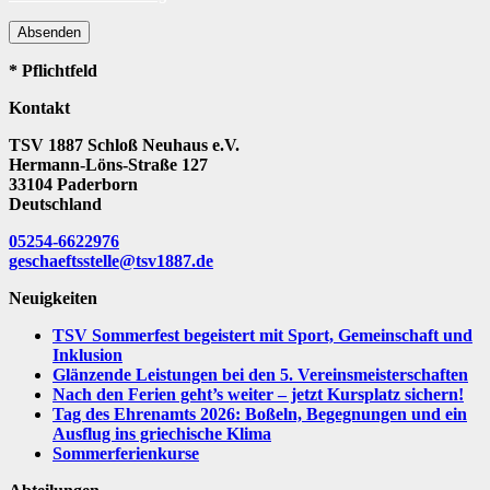
Absenden
* Pflichtfeld
Kontakt
TSV 1887 Schloß Neuhaus e.V.
Hermann-Löns-Straße 127
33104 Paderborn
Deutschland
05254-6622976
geschaeftsstelle@tsv1887.de
Neuigkeiten
TSV Sommerfest begeistert mit Sport, Gemeinschaft und
Inklusion
Glänzende Leistungen bei den 5. Vereinsmeisterschaften
Nach den Ferien geht’s weiter – jetzt Kursplatz sichern!
Tag des Ehrenamts 2026: Boßeln, Begegnungen und ein
Ausflug ins griechische Klima
Sommerferienkurse