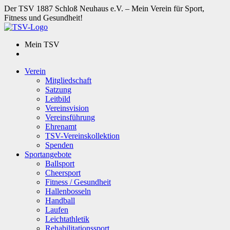
Der TSV 1887 Schloß Neuhaus e.V. – Mein Verein für Sport,
Fitness und Gesundheit!
Mein TSV
Verein
Mitgliedschaft
Satzung
Leitbild
Vereinsvision
Vereinsführung
Ehrenamt
TSV-Vereinskollektion
Spenden
Sportangebote
Ballsport
Cheersport
Fitness / Gesundheit
Hallenbosseln
Handball
Laufen
Leichtathletik
Rehabilitationssport