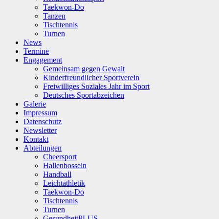
Taekwon-Do
Tanzen
Tischtennis
Turnen
News
Termine
Engagement
Gemeinsam gegen Gewalt
Kinderfreundlicher Sportverein
Freiwilliges Soziales Jahr im Sport
Deutsches Sportabzeichen
Galerie
Impressum
Datenschutz
Newsletter
Kontakt
Abteilungen
Cheersport
Hallenbosseln
Handball
Leichtathletik
Taekwon-Do
Tischtennis
Turnen
GesundheitPLUS