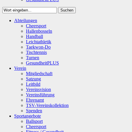
Suchen
Close
Abteilungen
Suchen
Cheersport
Hallenbosseln
Handball
Leichtathletik
Taekwon-Do
Tischtennis
Turnen
GesundheitPLUS
Verein
Mitgliedschaft
Satzung
Leitbild
Vereinsvision
Vereinsführung
Ehrenamt
TSV-Vereinskollektion
Spenden
Sportangebote
Ballsport
Cheersport
Fitness / Gesundheit