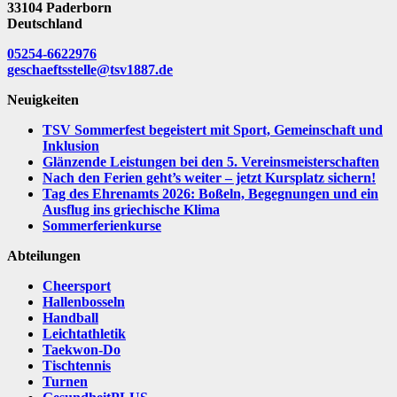
33104 Paderborn
Deutschland
05254-6622976
geschaeftsstelle@tsv1887.de
Neuigkeiten
TSV Sommerfest begeistert mit Sport, Gemeinschaft und
Inklusion
Glänzende Leistungen bei den 5. Vereinsmeisterschaften
Nach den Ferien geht’s weiter – jetzt Kursplatz sichern!
Tag des Ehrenamts 2026: Boßeln, Begegnungen und ein
Ausflug ins griechische Klima
Sommerferienkurse
Abteilungen
Cheersport
Hallenbosseln
Handball
Leichtathletik
Taekwon-Do
Tischtennis
Turnen