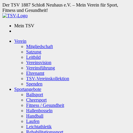
Der TSV 1887 Schloß Neuhaus e.V. – Mein Verein für Sport,
Fitness und Gesundheit!
Mein TSV
Verein
Mitgliedschaft
Satzung
Leitbild
Vereinsvision
Vereinsführung
Ehrenamt
TSV-Vereinskollektion
Spenden
Sportangebote
Ballsport
Cheersport
Fitness / Gesundheit
Hallenbosseln
Handball
Laufen
Leichtathletik
Rehabilitationssport