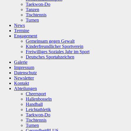
Taekwon-Do
Tanzen
Tischtennis
Turnen
News
Termine
Engagement
Gemeinsam gegen Gewalt
Kinderfreundlicher Sportverein
Freiwilliges Soziales Jahr im Sport
Deutsches Sportabzeichen
Galerie
Impressum
Datenschutz
Newsletter
Kontakt
Abteilungen
Cheersport
Hallenbosseln
Handball
Leichtathletik
Taekwon-Do
Tischtennis
Turnen
GesundheitPLUS