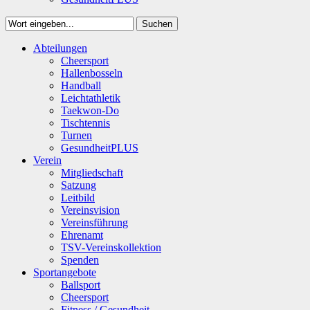
Suchen
Close
Abteilungen
Suchen
Cheersport
Hallenbosseln
Handball
Leichtathletik
Taekwon-Do
Tischtennis
Turnen
GesundheitPLUS
Verein
Mitgliedschaft
Satzung
Leitbild
Vereinsvision
Vereinsführung
Ehrenamt
TSV-Vereinskollektion
Spenden
Sportangebote
Ballsport
Cheersport
Fitness / Gesundheit