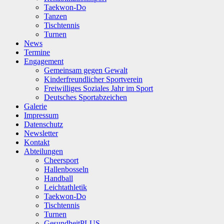
Taekwon-Do
Tanzen
Tischtennis
Turnen
News
Termine
Engagement
Gemeinsam gegen Gewalt
Kinderfreundlicher Sportverein
Freiwilliges Soziales Jahr im Sport
Deutsches Sportabzeichen
Galerie
Impressum
Datenschutz
Newsletter
Kontakt
Abteilungen
Cheersport
Hallenbosseln
Handball
Leichtathletik
Taekwon-Do
Tischtennis
Turnen
GesundheitPLUS