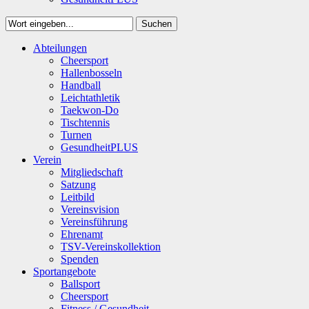
Suchen
Close
Abteilungen
Suchen
Cheersport
Hallenbosseln
Handball
Leichtathletik
Taekwon-Do
Tischtennis
Turnen
GesundheitPLUS
Verein
Mitgliedschaft
Satzung
Leitbild
Vereinsvision
Vereinsführung
Ehrenamt
TSV-Vereinskollektion
Spenden
Sportangebote
Ballsport
Cheersport
Fitness / Gesundheit