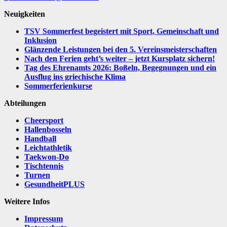
Neuigkeiten
TSV Sommerfest begeistert mit Sport, Gemeinschaft und
Inklusion
Glänzende Leistungen bei den 5. Vereinsmeisterschaften
Nach den Ferien geht’s weiter – jetzt Kursplatz sichern!
Tag des Ehrenamts 2026: Boßeln, Begegnungen und ein
Ausflug ins griechische Klima
Sommerferienkurse
Abteilungen
Cheersport
Hallenbosseln
Handball
Leichtathletik
Taekwon-Do
Tischtennis
Turnen
GesundheitPLUS
Weitere Infos
Impressum