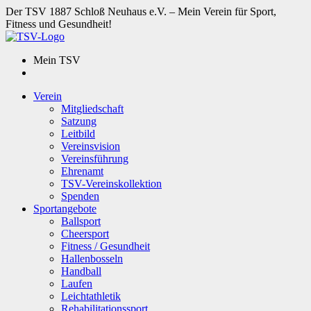
Der TSV 1887 Schloß Neuhaus e.V. – Mein Verein für Sport,
Fitness und Gesundheit!
Mein TSV
Verein
Mitgliedschaft
Satzung
Leitbild
Vereinsvision
Vereinsführung
Ehrenamt
TSV-Vereinskollektion
Spenden
Sportangebote
Ballsport
Cheersport
Fitness / Gesundheit
Hallenbosseln
Handball
Laufen
Leichtathletik
Rehabilitationssport