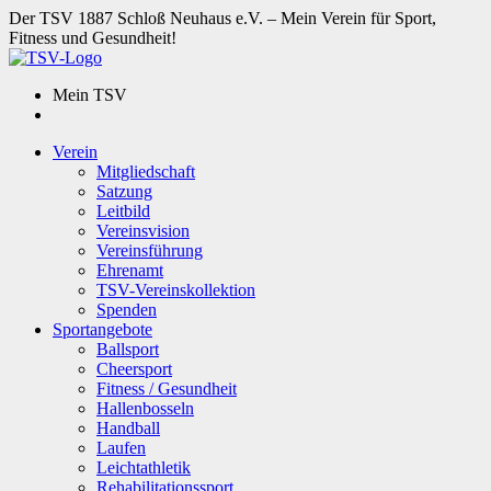
Der TSV 1887 Schloß Neuhaus e.V. – Mein Verein für Sport,
Fitness und Gesundheit!
Mein TSV
Verein
Mitgliedschaft
Satzung
Leitbild
Vereinsvision
Vereinsführung
Ehrenamt
TSV-Vereinskollektion
Spenden
Sportangebote
Ballsport
Cheersport
Fitness / Gesundheit
Hallenbosseln
Handball
Laufen
Leichtathletik
Rehabilitationssport