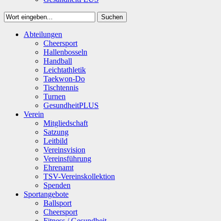
Suchen
Close
Abteilungen
Suchen
Cheersport
Hallenbosseln
Handball
Leichtathletik
Taekwon-Do
Tischtennis
Turnen
GesundheitPLUS
Verein
Mitgliedschaft
Satzung
Leitbild
Vereinsvision
Vereinsführung
Ehrenamt
TSV-Vereinskollektion
Spenden
Sportangebote
Ballsport
Cheersport
Fitness / Gesundheit