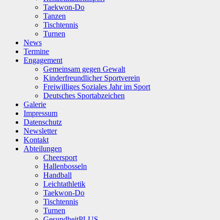
Taekwon-Do
Tanzen
Tischtennis
Turnen
News
Termine
Engagement
Gemeinsam gegen Gewalt
Kinderfreundlicher Sportverein
Freiwilliges Soziales Jahr im Sport
Deutsches Sportabzeichen
Galerie
Impressum
Datenschutz
Newsletter
Kontakt
Abteilungen
Cheersport
Hallenbosseln
Handball
Leichtathletik
Taekwon-Do
Tischtennis
Turnen
GesundheitPLUS