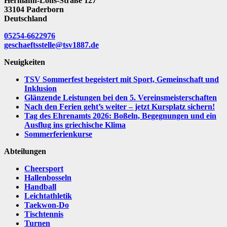
Hermann-Löns-Straße 127
33104 Paderborn
Deutschland
05254-6622976
geschaeftsstelle@tsv1887.de
Neuigkeiten
TSV Sommerfest begeistert mit Sport, Gemeinschaft und
Inklusion
Glänzende Leistungen bei den 5. Vereinsmeisterschaften
Nach den Ferien geht’s weiter – jetzt Kursplatz sichern!
Tag des Ehrenamts 2026: Boßeln, Begegnungen und ein
Ausflug ins griechische Klima
Sommerferienkurse
Abteilungen
Cheersport
Hallenbosseln
Handball
Leichtathletik
Taekwon-Do
Tischtennis
Turnen