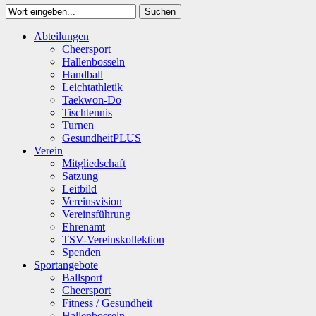
Suchen
Close
Abteilungen
Suchen
Cheersport
Hallenbosseln
Handball
Leichtathletik
Taekwon-Do
Tischtennis
Turnen
GesundheitPLUS
Verein
Mitgliedschaft
Satzung
Leitbild
Vereinsvision
Vereinsführung
Ehrenamt
TSV-Vereinskollektion
Spenden
Sportangebote
Ballsport
Cheersport
Fitness / Gesundheit
Hallenbosseln