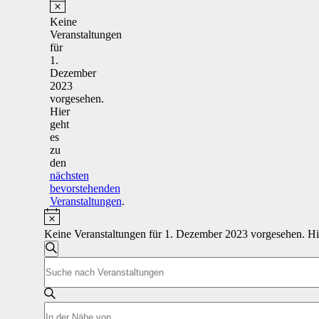
Veranstaltungen
für
Hinweis
Keine
Veranstaltungen
1.
für
Dezember
1.
Dezember
2023
2023
vorgesehen.
Hier
geht
es
zu
den
nächsten
bevorstehenden
Veranstaltungen
.
Hinweis
Keine Veranstaltungen für 1. Dezember 2023 vorgesehen. Hi
Veranstaltungen
Suche
Bitte
Suche
Schlüsselwort
und
eingeben.
Suche
Ansichten,
Standort
nach