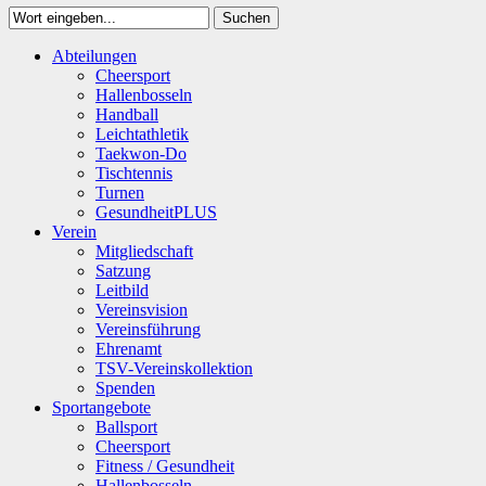
Suchen
Close
Abteilungen
Suchen
Cheersport
Hallenbosseln
Handball
Leichtathletik
Taekwon-Do
Tischtennis
Turnen
GesundheitPLUS
Verein
Mitgliedschaft
Satzung
Leitbild
Vereinsvision
Vereinsführung
Ehrenamt
TSV-Vereinskollektion
Spenden
Sportangebote
Ballsport
Cheersport
Fitness / Gesundheit
Hallenbosseln