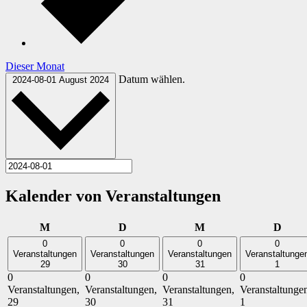
Dieser Monat
Datum wählen.
2024-08-01
August 2024
Kalender von Veranstaltungen
Montag
Dienstag
Mittwoch
Donn
M
D
M
D
0
0
0
0
Veranstaltungen
Veranstaltungen
Veranstaltungen
Veranstaltunge
29
30
31
1
0
0
0
0
Veranstaltungen,
Veranstaltungen,
Veranstaltungen,
Veranstaltunge
29
30
31
1