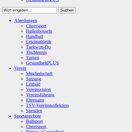
Suchen
Close
Abteilungen
Suchen
Cheersport
Hallenbosseln
Handball
Leichtathletik
Taekwon-Do
Tischtennis
Turnen
GesundheitPLUS
Verein
Mitgliedschaft
Satzung
Leitbild
Vereinsvision
Vereinsführung
Ehrenamt
TSV-Vereinskollektion
Spenden
Sportangebote
Ballsport
Cheersport
Fitness / Gesundheit