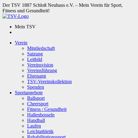
Der TSV 1887 Schloß Neuhaus e.V. – Mein Verein für Sport,
Fitness und Gesundheit!
Mein TSV
Verein
Mitgliedschaft
Satzung
Leitbild
Vereinsvision
Vereinsführung
Ehrenamt
TSV-Vereinskollektion
Spenden
Sportangebote
Ballsport
Cheersport
Fitness / Gesundheit
Hallenbosseln
Handball
Laufen
Leichtathletik
Rehabilitationssport