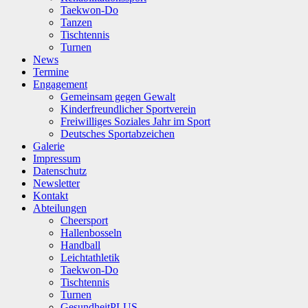
Taekwon-Do
Tanzen
Tischtennis
Turnen
News
Termine
Engagement
Gemeinsam gegen Gewalt
Kinderfreundlicher Sportverein
Freiwilliges Soziales Jahr im Sport
Deutsches Sportabzeichen
Galerie
Impressum
Datenschutz
Newsletter
Kontakt
Abteilungen
Cheersport
Hallenbosseln
Handball
Leichtathletik
Taekwon-Do
Tischtennis
Turnen
GesundheitPLUS