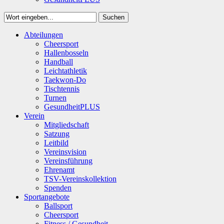
Suchen
Close
Abteilungen
Suchen
Cheersport
Hallenbosseln
Handball
Leichtathletik
Taekwon-Do
Tischtennis
Turnen
GesundheitPLUS
Verein
Mitgliedschaft
Satzung
Leitbild
Vereinsvision
Vereinsführung
Ehrenamt
TSV-Vereinskollektion
Spenden
Sportangebote
Ballsport
Cheersport
Fitness / Gesundheit