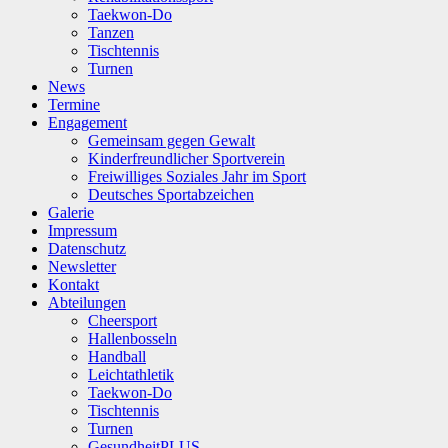
Taekwon-Do
Tanzen
Tischtennis
Turnen
News
Termine
Engagement
Gemeinsam gegen Gewalt
Kinderfreundlicher Sportverein
Freiwilliges Soziales Jahr im Sport
Deutsches Sportabzeichen
Galerie
Impressum
Datenschutz
Newsletter
Kontakt
Abteilungen
Cheersport
Hallenbosseln
Handball
Leichtathletik
Taekwon-Do
Tischtennis
Turnen
GesundheitPLUS