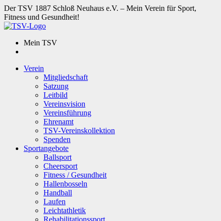
Der TSV 1887 Schloß Neuhaus e.V. – Mein Verein für Sport,
Fitness und Gesundheit!
Mein TSV
Verein
Mitgliedschaft
Satzung
Leitbild
Vereinsvision
Vereinsführung
Ehrenamt
TSV-Vereinskollektion
Spenden
Sportangebote
Ballsport
Cheersport
Fitness / Gesundheit
Hallenbosseln
Handball
Laufen
Leichtathletik
Rehabilitationssport